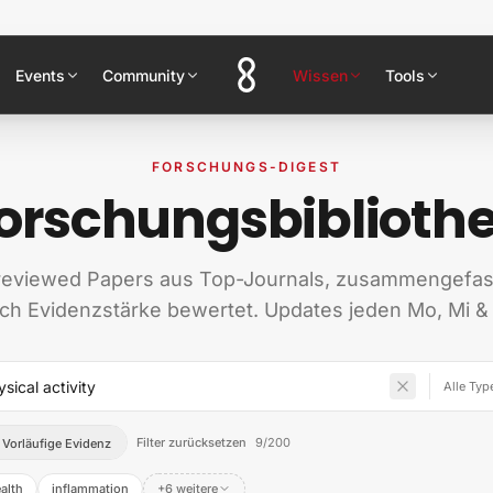
Events
Community
Wissen
Tools
FORSCHUNGS-DIGEST
orschungsbiblioth
reviewed Papers aus Top-Journals, zusammengefas
ch Evidenzstärke bewertet. Updates jeden Mo, Mi & 
Filter zurücksetzen
9
/
200
Vorläufige Evidenz
alth
inflammation
+6 weitere