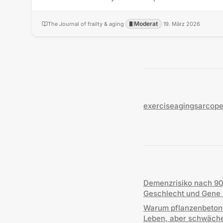
Moderat
The Journal of frailty & aging
·
·
19. März 2026
exercise
aging
sarcope
Demenzrisiko nach 90 i
Geschlecht und Gene s
Warum pflanzenbetont
Leben, aber schwäche