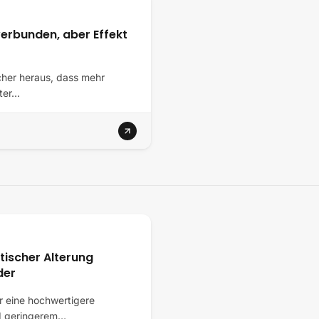
erbunden, aber Effekt
cher heraus, dass mehr
lter…
tischer Alterung
der
r eine hochwertigere
nd geringerem…