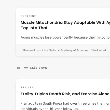
EXERCISE
Muscle Mitochondria Stay Adaptable With A
Tap Into That
Aging muscles lose power partly because their mitochon
Proceedings of the National Academy of Sciences of the United States of America
16.–22. MÄR 2026
FRAILTY
Frailty Triples Death Risk, and Exercise Alone
Frail adults in South Korea had over three times the mor
individuals over a 16-year follow-up.