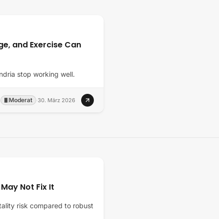
ge, and Exercise Can
dria stop working well.
Moderat
·
·
30. März 2026
 May Not Fix It
tality risk compared to robust