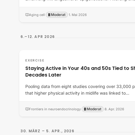
Moderat
Aging cell
·
·
1. Mai 2026
6.–12. APR 2026
EXERCISE
Staying Active in Your 40s and 50s Tied to S
Decades Later
Pooling data from eight studies covering over 33,000 
that higher physical activity in midlife was linked to…
Moderat
Frontiers in neuroendocrinology
·
·
8. Apr. 2026
30. MÄRZ – 5. APR., 2026