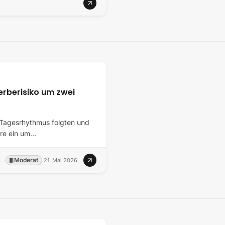
erberisiko um zwei
Tagesrhythmus folgten und
hre ein um…
Moderat
al sciences and medical sciences
·
·
21. Mai 2026