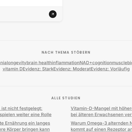
NACH THEMA STÖBERN
nia
longevity
brain health
inflammation
NAD+
cognition
muscle
b
vitamin D
Evidenz: Stark
Evidenz: Moderat
Evidenz: Vorläufig
ALLE STUDIEN
st nicht festgelegt:
Vitamin-D-Mangel mit höher
pielen weiter eine Rolle
bei älteren Erwachsenen ve
e Ernährung ein langes
Warum Omega-3 alternden Ni
re Körper bringen kann
kommt auf einen Rezeptor a