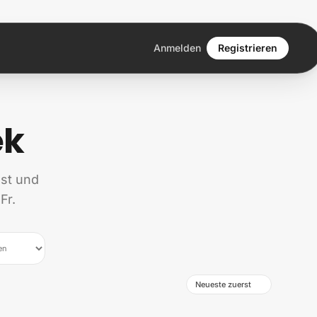
Anmelden
Registrieren
ek
st und
Fr.