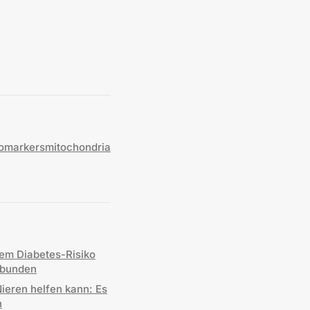
iomarkers
mitochondria
em Diabetes-Risiko
rbunden
eren helfen kann: Es
n