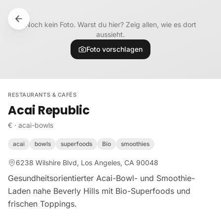
Zum Inhalt springen
Noch kein Foto. Warst du hier? Zeig allen, wie es dort
aussieht.
Foto vorschlagen
RESTAURANTS & CAFÉS
Acai Republic
€
·
acai-bowls
acai
bowls
superfoods
Bio
smoothies
6238 Wilshire Blvd, Los Angeles, CA 90048
Gesundheitsorientierter Acai-Bowl- und Smoothie-
Laden nahe Beverly Hills mit Bio-Superfoods und
frischen Toppings.