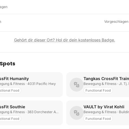
lagen
n
Vorgeschlagen
Gehört dir dieser Ort? Hol dir dein kostenloses Badge.
 Spots
ssFit Humanity
Tangkas CrossFit Trai
gung & Fitness
· 4031 Pacific Hwy
Bewegung & Fitness
· Jl. Tj. D
ctional Food
Functional Food
ssFit Southie
VAULT by Virat Kohli
gung & Fitness
· 383 Dorchester Ave Front
Bewegung & Fitness
· Buildi
ctional Food
Functional Food