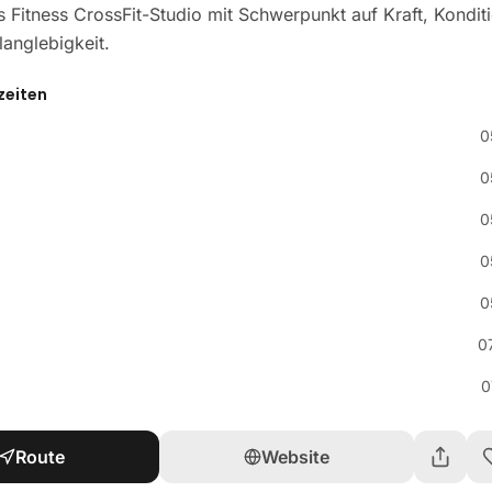
s Fitness CrossFit-Studio mit Schwerpunkt auf Kraft, Kondit
anglebigkeit.
zeiten
0
0
0
0
0
0
0
Route
Website