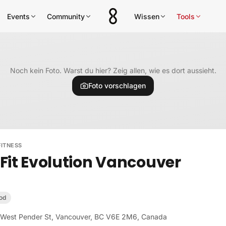
Events
Community
Wissen
Tools
Noch kein Foto. Warst du hier? Zeig allen, wie es dort aussieht.
Foto vorschlagen
ITNESS
Fit Evolution Vancouver
od
 West Pender St, Vancouver, BC V6E 2M6, Canada