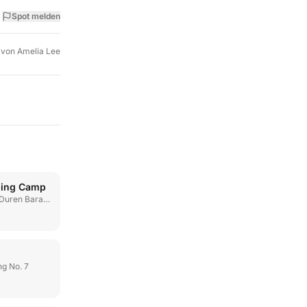
Spot melden
 von
Amelia Lee
ning Camp
uren Barat No. 11
ng No. 7