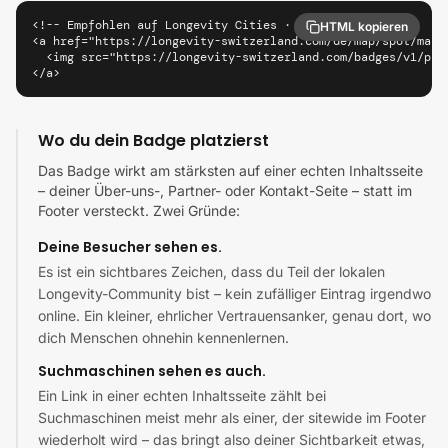
<!-- Empfohlen auf Longevity Cities · Philadelphia -->

HTML kopieren
<a href="https://longevity-switzerland.com/de/map/spot/marc
  <img src="https://longevity-switzerland.com/badges/v1/phi
</a>
Wo du dein Badge platzierst
Das Badge wirkt am stärksten auf einer echten Inhaltsseite
– deiner Über-uns-, Partner- oder Kontakt-Seite – statt im
Footer versteckt. Zwei Gründe:
Deine Besucher sehen es.
Es ist ein sichtbares Zeichen, dass du Teil der lokalen
Longevity-Community bist – kein zufälliger Eintrag irgendwo
online. Ein kleiner, ehrlicher Vertrauensanker, genau dort, wo
dich Menschen ohnehin kennenlernen.
Suchmaschinen sehen es auch.
Ein Link in einer echten Inhaltsseite zählt bei
Suchmaschinen meist mehr als einer, der sitewide im Footer
wiederholt wird – das bringt also deiner Sichtbarkeit etwas,