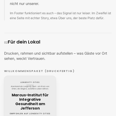
nicht nur unserer.
Im Footer funktioniert es auch – das Signal ist nur leiser. Im Zweifel ist
eine Seite mit echter Story, etwa Über uns, der beste Platz dafür.
Für dein Lokal
02
Drucken, rahmen und sichtbar aufstellen – was Gäste vor Ort
sehen, weckt Vertrauen.
WILLKOMMENSPAKET (DRUCKFERTIG)
LONGEVITY CITIES
Anerkannt als Longevity Spot – ein Kreis von
Orten, die längere, erfülltere Leben nähren.
Marcus-Institut für
Integrative
Gesundheit am
Jefferson
EMPFOHLEN AUF LONGEVITY CITIES