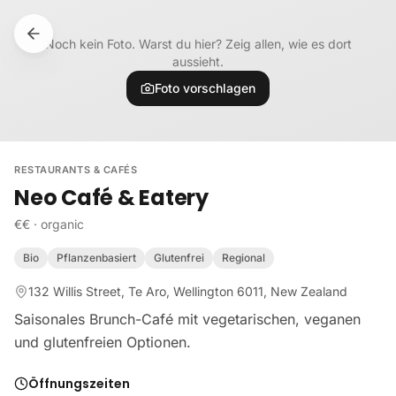
Zum Inhalt springen
Noch kein Foto. Warst du hier? Zeig allen, wie es dort
aussieht.
Foto vorschlagen
RESTAURANTS & CAFÉS
Neo Café & Eatery
€€
·
organic
Bio
Pflanzenbasiert
Glutenfrei
Regional
132 Willis Street, Te Aro, Wellington 6011, New Zealand
Saisonales Brunch-Café mit vegetarischen, veganen
und glutenfreien Optionen.
Öffnungszeiten