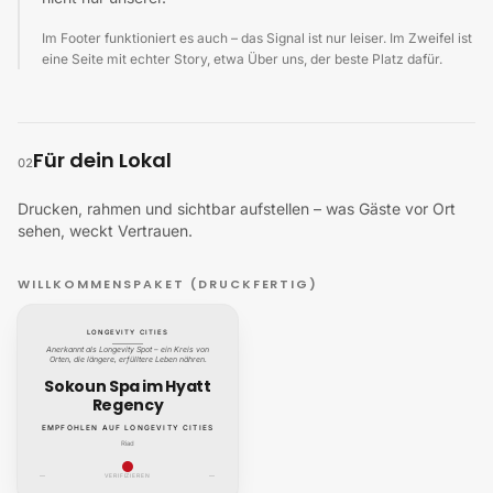
Im Footer funktioniert es auch – das Signal ist nur leiser. Im Zweifel ist
eine Seite mit echter Story, etwa Über uns, der beste Platz dafür.
Für dein Lokal
02
Drucken, rahmen und sichtbar aufstellen – was Gäste vor Ort
sehen, weckt Vertrauen.
WILLKOMMENSPAKET (DRUCKFERTIG)
LONGEVITY CITIES
Anerkannt als Longevity Spot – ein Kreis von
Orten, die längere, erfülltere Leben nähren.
Sokoun Spa im Hyatt
Regency
EMPFOHLEN AUF LONGEVITY CITIES
Riad
—
VERIFIZIEREN
—