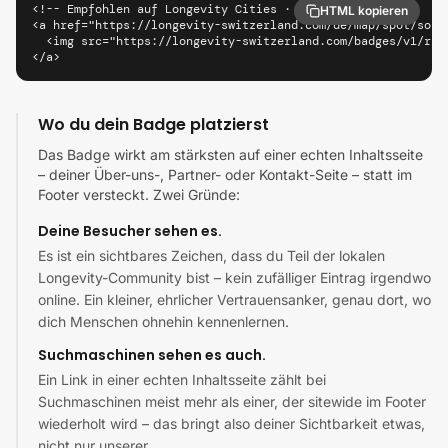
<!-- Empfohlen auf Longevity Cities · Riad -->

HTML kopieren
<a href="https://longevity-switzerland.com/de/map/spot/soko
  <img src="https://longevity-switzerland.com/badges/v1/riy
</a>
Wo du dein Badge platzierst
Das Badge wirkt am stärksten auf einer echten Inhaltsseite
– deiner Über-uns-, Partner- oder Kontakt-Seite – statt im
Footer versteckt. Zwei Gründe:
Deine Besucher sehen es.
Es ist ein sichtbares Zeichen, dass du Teil der lokalen
Longevity-Community bist – kein zufälliger Eintrag irgendwo
online. Ein kleiner, ehrlicher Vertrauensanker, genau dort, wo
dich Menschen ohnehin kennenlernen.
Suchmaschinen sehen es auch.
Ein Link in einer echten Inhaltsseite zählt bei
Suchmaschinen meist mehr als einer, der sitewide im Footer
wiederholt wird – das bringt also deiner Sichtbarkeit etwas,
nicht nur unserer.