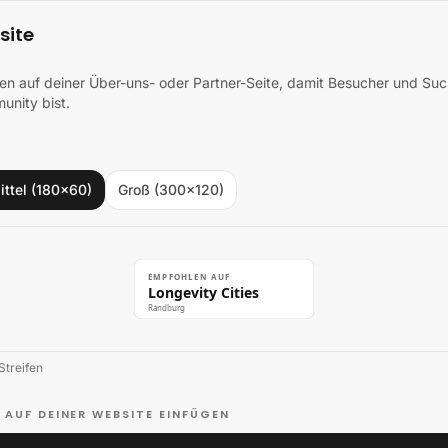
site
hen auf deiner Über-uns- oder Partner-Seite, damit Besucher und S
unity bist.
ittel (180×60)
Groß (300×120)
EMPFOHLEN AUF
Longevity Cities
Randburg
Streifen
 AUF DEINER WEBSITE EINFÜGEN