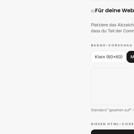
Für deine Web
01
Platziere das Abzeic
dass du Teil der Comm
BADGE-VORSCHAU
Klein (60×60)
M
Standard "gesehen auf"-
DIESEN HTML-CODE