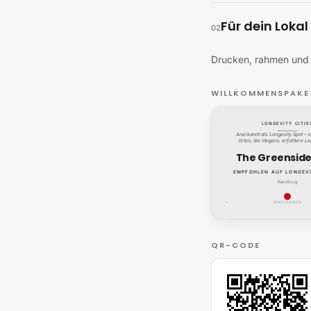
Für dein Lokal
02
Drucken, rahmen und s
WILLKOMMENSPAKE
LONGEVITY CITIE
Anerkannt als Longevity Spot – e
Orten, die längere, erfülltere L
The Greenside
EMPFOHLEN AUF LONGEVI
Randburg
—
VERIFIZIEREN
QR-CODE