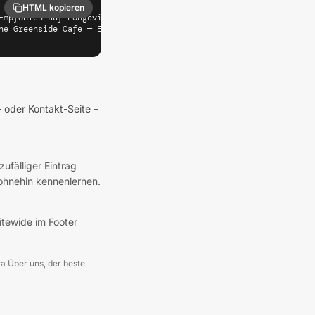
HTML kopieren
Empfohlen auf Longevity Cities" target="_blank" rel="noopener" re
he Greenside Cafe — Empfohlen auf Longevity Cities (Randburg)" w
- oder Kontakt-Seite –
zufälliger Eintrag
 ohnehin kennenlernen.
sitewide im Footer
twa Über uns, der beste