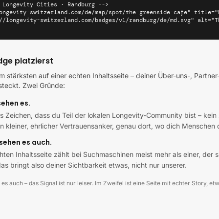
 Longevity Cities · Randburg -->

ongevity-switzerland.com/de/map/spot/the-greenside-cafe" title="
//longevity-switzerland.com/badges/v1/randburg/de/md.svg" alt="T
ge platzierst
 stärksten auf einer echten Inhaltsseite – deiner Über-uns-, Partner
rsteckt. Zwei Gründe:
sehen es.
es Zeichen, dass du Teil der lokalen Longevity-Community bist – kein 
in kleiner, ehrlicher Vertrauensanker, genau dort, wo dich Menschen
sehen es auch.
chten Inhaltsseite zählt bei Suchmaschinen meist mehr als einer, der 
as bringt also deiner Sichtbarkeit etwas, nicht nur unserer.
 es auch – das Signal ist nur leiser. Im Zweifel ist eine Seite mit echter Story, e