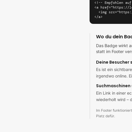
<!-- Empfohlen auf
<a href="https://l
  <img src="https:
</a>
Wo du dein Bad
Das Badge wirkt am
statt im Footer ve
Deine Besucher 
Es ist ein sichtbar
irgendwo online. E
Suchmaschinen 
Ein Link in einer e
wiederholt wird – d
Im Footer funktioniert
Platz dafür.