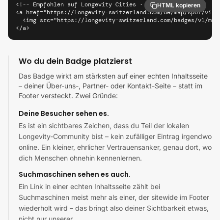
<!-- Empfohlen auf Longevity Cities · Marbella -->

HTML kopieren
<a href="https://longevity-switzerland.com/de/map/spot/vill
  <img src="https://longevity-switzerland.com/badges/v1/mar
</a>
Wo du dein Badge platzierst
Das Badge wirkt am stärksten auf einer echten Inhaltsseite
– deiner Über-uns-, Partner- oder Kontakt-Seite – statt im
Footer versteckt. Zwei Gründe:
Deine Besucher sehen es.
Es ist ein sichtbares Zeichen, dass du Teil der lokalen
Longevity-Community bist – kein zufälliger Eintrag irgendwo
online. Ein kleiner, ehrlicher Vertrauensanker, genau dort, wo
dich Menschen ohnehin kennenlernen.
Suchmaschinen sehen es auch.
Ein Link in einer echten Inhaltsseite zählt bei
Suchmaschinen meist mehr als einer, der sitewide im Footer
wiederholt wird – das bringt also deiner Sichtbarkeit etwas,
nicht nur unserer.