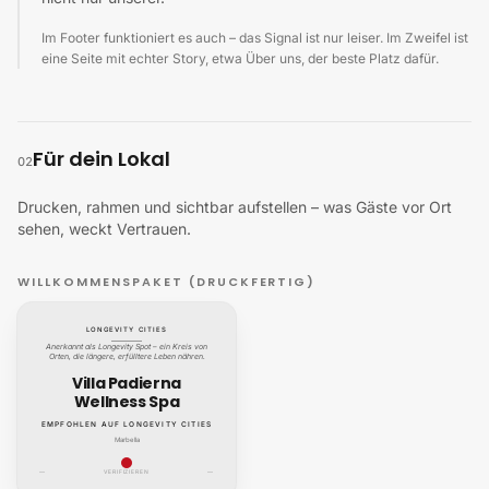
Im Footer funktioniert es auch – das Signal ist nur leiser. Im Zweifel ist
eine Seite mit echter Story, etwa Über uns, der beste Platz dafür.
Für dein Lokal
02
Drucken, rahmen und sichtbar aufstellen – was Gäste vor Ort
sehen, weckt Vertrauen.
WILLKOMMENSPAKET (DRUCKFERTIG)
LONGEVITY CITIES
Anerkannt als Longevity Spot – ein Kreis von
Orten, die längere, erfülltere Leben nähren.
Villa Padierna
Wellness Spa
EMPFOHLEN AUF LONGEVITY CITIES
Marbella
—
VERIFIZIEREN
—