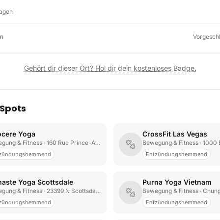
lagen
n
Vorgesch
Gehört dir dieser Ort? Hol dir dein kostenloses Badge.
 Spots
ocere Yoga
CrossFit Las Vegas
gung & Fitness
· 160 Rue Prince-Arthur E
Bewegung & Fitness
· 1000 
zündungshemmend
Entzündungshemmend
aste Yoga Scottsdale
Purna Yoga Vietnam
gung & Fitness
· 23399 N Scottsdale Rd
Bewegung & Fitness
· Chung
zündungshemmend
Entzündungshemmend