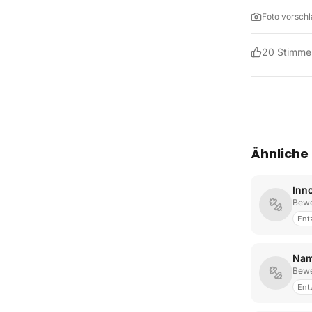
Foto vorsch
20
Stimme
Ähnliche
Inn
Bewe
Ent
Nam
Bewe
Ent