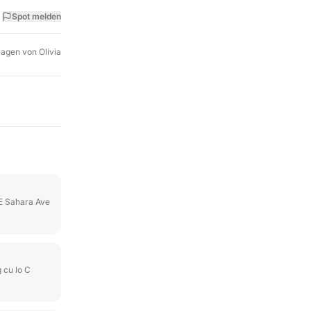
Spot melden
lagen von
Olivia
E Sahara Ave
 cu lo C