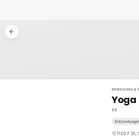
Zum Inhalt springen
BEWEGUNG & F
Yoga
€€
Entzündung
1120 F St,