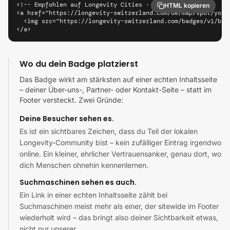
<!-- Empfohlen auf Longevity Cities · Bengaluru -->

HTML kopieren
<a href="https://longevity-switzerland.com/de/map/spot/yoga
  <img src="https://longevity-switzerland.com/badges/v1/ben
</a>
Wo du dein Badge platzierst
Das Badge wirkt am stärksten auf einer echten Inhaltsseite
– deiner Über-uns-, Partner- oder Kontakt-Seite – statt im
Footer versteckt. Zwei Gründe:
Deine Besucher sehen es.
Es ist ein sichtbares Zeichen, dass du Teil der lokalen
Longevity-Community bist – kein zufälliger Eintrag irgendwo
online. Ein kleiner, ehrlicher Vertrauensanker, genau dort, wo
dich Menschen ohnehin kennenlernen.
Suchmaschinen sehen es auch.
Ein Link in einer echten Inhaltsseite zählt bei
Suchmaschinen meist mehr als einer, der sitewide im Footer
wiederholt wird – das bringt also deiner Sichtbarkeit etwas,
nicht nur unserer.