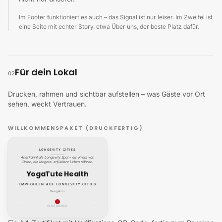
Im Footer funktioniert es auch – das Signal ist nur leiser. Im Zweifel ist
eine Seite mit echter Story, etwa Über uns, der beste Platz dafür.
Für dein Lokal
02
Drucken, rahmen und sichtbar aufstellen – was Gäste vor Ort
sehen, weckt Vertrauen.
WILLKOMMENSPAKET (DRUCKFERTIG)
LONGEVITY CITIES
Anerkannt als Longevity Spot – ein Kreis von
Orten, die längere, erfülltere Leben nähren.
YogaTute Health
EMPFOHLEN AUF LONGEVITY CITIES
Bengaluru
—
VERIFIZIEREN
—