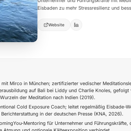
Unternehmer und Führungskräfte mit Medit
Eisbaden zu mehr Stressresilienz und bes
Website
mit Mirco in München; zertifizierter vedischer Meditationsl
rausbildung auf Bali bei Liddy und Charlie Knoles, gefolgt 
 Wurzeln der Meditation nach Indien (2019).
ntentional Cold Exposure Coach; leitet regelmäßig Eisbade-
 Berichterstattung in der deutschen Presse (KNA, 2026).
comingYou-Mentoring für Unternehmer und Führungskräfte, 
e Atmung und optionale Kälteexposition verbindet.