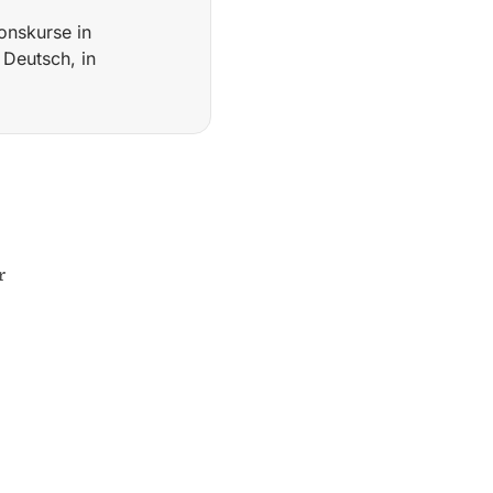
onskurse in
 Deutsch, in
ehrer nach einer 1.800-Stunden-Lehrerausbildung auf Bali b
r