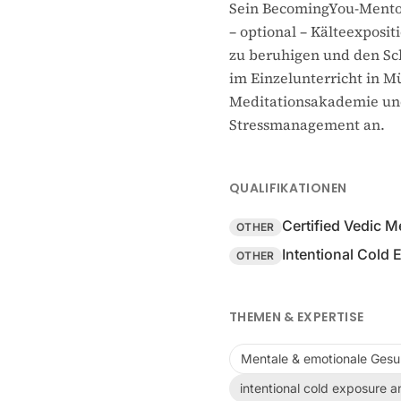
Sein BecomingYou-Mentor
– optional – Kälteexposi
zu beruhigen und den Sch
im Einzelunterricht in M
Meditationsakademie und
Stressmanagement an.
QUALIFIKATIONEN
Certified Vedic M
OTHER
Intentional Cold 
OTHER
THEMEN & EXPERTISE
Mentale & emotionale Gesu
intentional cold exposure a