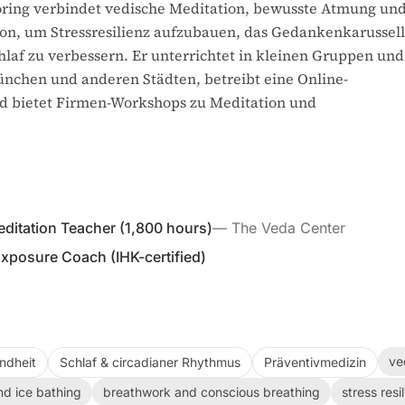
ing verbindet vedische Meditation, bewusste Atmung un
tion, um Stressresilienz aufzubauen, das Gedankenkarussell
laf zu verbessern. Er unterrichtet in kleinen Gruppen und
ünchen und anderen Städten, betreibt eine Online-
 bietet Firmen-Workshops zu Meditation und
editation Teacher (1,800 hours)
—
The Veda Center
Exposure Coach (IHK-certified)
ve
ndheit
Schlaf & circadianer Rhythmus
Präventivmedizin
nd ice bathing
breathwork and conscious breathing
stress resi