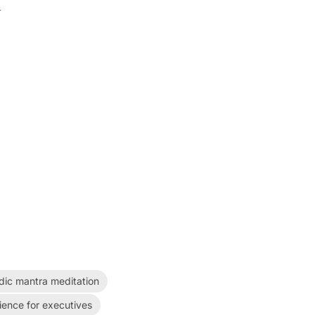
d
dic mantra meditation
lience for executives