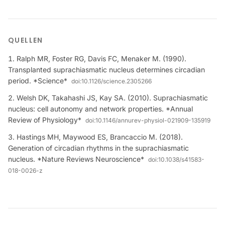
QUELLEN
Ralph MR, Foster RG, Davis FC, Menaker M. (1990).
Transplanted suprachiasmatic nucleus determines circadian
period. *Science*
doi:
10.1126/science.2305266
Welsh DK, Takahashi JS, Kay SA. (2010). Suprachiasmatic
nucleus: cell autonomy and network properties. *Annual
Review of Physiology*
doi:
10.1146/annurev-physiol-021909-135919
Hastings MH, Maywood ES, Brancaccio M. (2018).
Generation of circadian rhythms in the suprachiasmatic
nucleus. *Nature Reviews Neuroscience*
doi:
10.1038/s41583-
018-0026-z