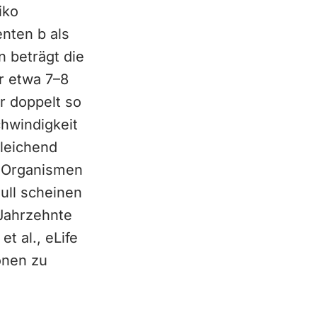
iko
nten b als
 beträgt die
r etwa 7–8
r doppelt so
hwindigkeit
leichend
n Organismen
ull scheinen
Jahrzehnte
t al., eLife
onen zu