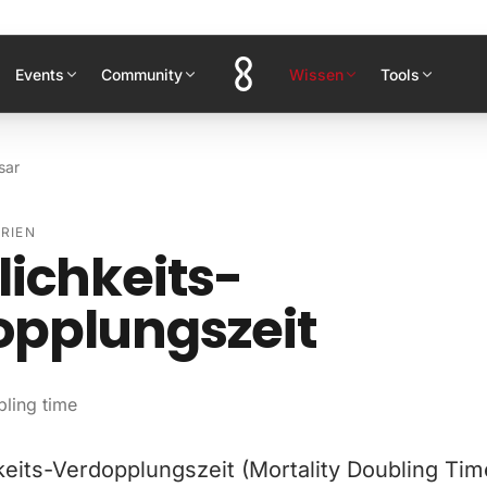
Events
Community
Wissen
Tools
sar
RIEN
lichkeits-
opplungszeit
bling time
keits-Verdopplungszeit (Mortality Doubling Tim