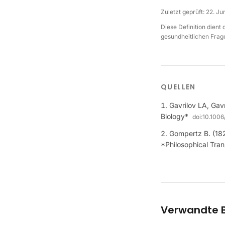
Zuletzt geprüft:
22. Ju
Diese Definition dient
gesundheitlichen Frage
QUELLEN
Gavrilov LA, Gavr
Biology*
doi:
10.1006
Gompertz B. (182
*Philosophical Tran
Verwandte B