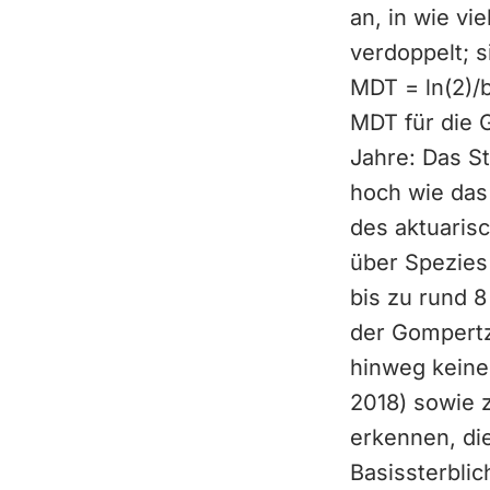
an, in wie vi
verdoppelt; 
MDT = ln(2)/
MDT für die 
Jahre: Das St
hoch wie das
des aktuaris
über Spezies
bis zu rund 
der Gompertz
hinweg keinen
2018) sowie 
erkennen, die
Basissterblic