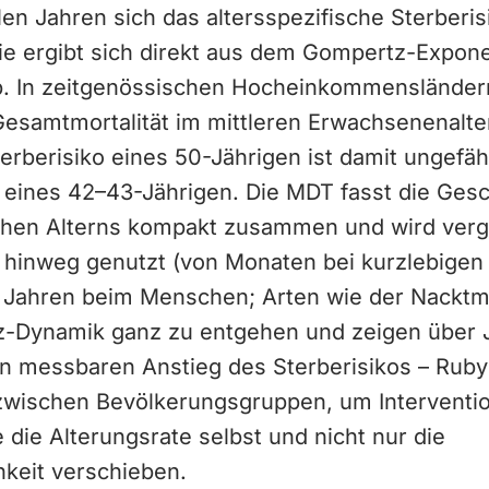
elen Jahren sich das altersspezifische Sterberis
sie ergibt sich direkt aus dem Gompertz-Expone
b. In zeitgenössischen Hocheinkommensländern
Gesamtmortalität im mittleren Erwachsenenalte
erberisiko eines 50-Jährigen ist damit ungefäh
 eines 42–43-Jährigen. Die MDT fasst die Gesc
chen Alterns kompakt zusammen und wird verg
 hinweg genutzt (von Monaten bei kurzlebige
8 Jahren beim Menschen; Arten wie der Nacktm
-Dynamik ganz zu entgehen und zeigen über 
 messbaren Anstieg des Sterberisikos – Ruby e
zwischen Bevölkerungsgruppen, um Interventi
 die Alterungsrate selbst und nicht nur die
hkeit verschieben.