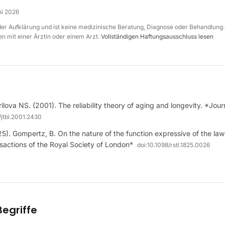
ni 2026
 der Aufklärung und ist keine medizinische Beratung, Diagnose oder Behandlung.
n mit einer Ärztin oder einem Arzt.
Vollständigen Haftungsausschluss lesen
ilova NS. (2001). The reliability theory of aging and longevity. *Jour
/jtbi.2001.2430
5). Gompertz, B. On the nature of the function expressive of the law
sactions of the Royal Society of London*
doi:
10.1098/rstl.1825.0026
egriffe