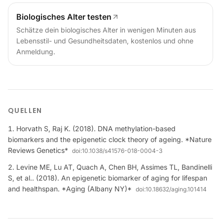
Biologisches Alter testen
Schätze dein biologisches Alter in wenigen Minuten aus
Lebensstil- und Gesundheitsdaten, kostenlos und ohne
Anmeldung.
QUELLEN
Horvath S, Raj K. (2018). DNA methylation-based
biomarkers and the epigenetic clock theory of ageing. *Nature
Reviews Genetics*
doi:
10.1038/s41576-018-0004-3
Levine ME, Lu AT, Quach A, Chen BH, Assimes TL, Bandinelli
S, et al.. (2018). An epigenetic biomarker of aging for lifespan
and healthspan. *Aging (Albany NY)*
doi:
10.18632/aging.101414