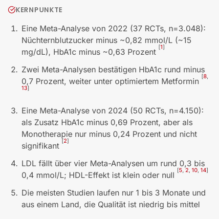
KERNPUNKTE
Eine Meta-Analyse von 2022 (37 RCTs, n=3.048):
Nüchternblutzucker minus ~0,82 mmol/L (~15
[
1
]
mg/dL), HbA1c minus ~0,63 Prozent
Zwei Meta-Analysen bestätigen HbA1c rund minus
[
8
,
0,7 Prozent, weiter unter optimiertem Metformin
13
]
Eine Meta-Analyse von 2024 (50 RCTs, n=4.150):
als Zusatz HbA1c minus 0,69 Prozent, aber als
Monotherapie nur minus 0,24 Prozent und nicht
[
2
]
signifikant
LDL fällt über vier Meta-Analysen um rund 0,3 bis
[
5
,
2
,
10
,
14
]
0,4 mmol/L; HDL-Effekt ist klein oder null
Die meisten Studien laufen nur 1 bis 3 Monate und
aus einem Land, die Qualität ist niedrig bis mittel