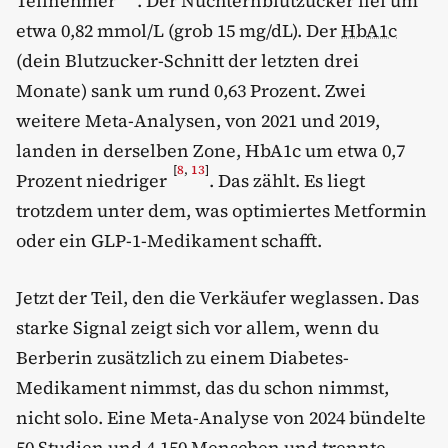
Teilnehmer
. Der Nüchternblutzucker fiel um
etwa 0,82 mmol/L (grob 15 mg/dL). Der
HbA1c
(dein Blutzucker-Schnitt der letzten drei
Monate) sank um rund 0,63 Prozent. Zwei
weitere Meta-Analysen, von 2021 und 2019,
landen in derselben Zone, HbA1c um etwa 0,7
[
8
,
13
]
Prozent niedriger
. Das zählt. Es liegt
trotzdem unter dem, was optimiertes Metformin
oder ein GLP-1-Medikament schafft.
Jetzt der Teil, den die Verkäufer weglassen. Das
starke Signal zeigt sich vor allem, wenn du
Berberin zusätzlich zu einem Diabetes-
Medikament nimmst, das du schon nimmst,
nicht solo. Eine Meta-Analyse von 2024 bündelte
50 Studien und 4.150 Menschen und trennte