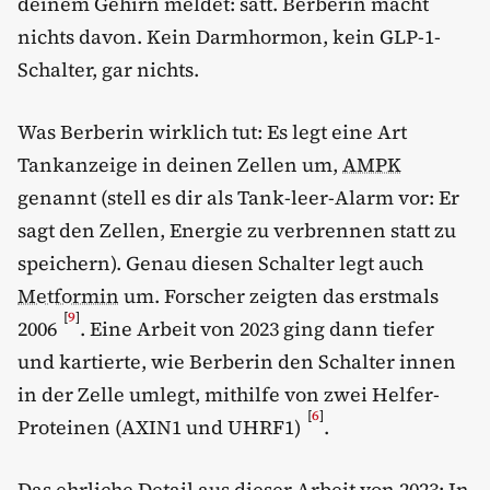
deinem Gehirn meldet: satt. Berberin macht
nichts davon. Kein Darmhormon, kein GLP-1-
Schalter, gar nichts.
Was Berberin wirklich tut: Es legt eine Art
Tankanzeige in deinen Zellen um,
AMPK
genannt (stell es dir als Tank-leer-Alarm vor: Er
sagt den Zellen, Energie zu verbrennen statt zu
speichern). Genau diesen Schalter legt auch
Metformin
um. Forscher zeigten das erstmals
[
9
]
2006
. Eine Arbeit von 2023 ging dann tiefer
und kartierte, wie Berberin den Schalter innen
in der Zelle umlegt, mithilfe von zwei Helfer-
[
6
]
Proteinen (AXIN1 und UHRF1)
.
Das ehrliche Detail aus dieser Arbeit von 2023: In