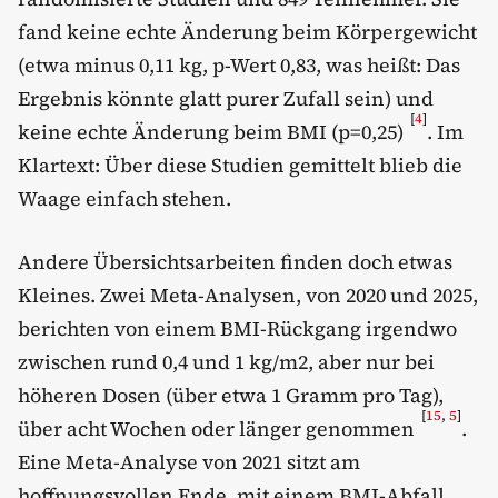
fand keine echte Änderung beim Körpergewicht
(etwa minus 0,11 kg, p-Wert 0,83, was heißt: Das
Ergebnis könnte glatt purer Zufall sein) und
[
4
]
keine echte Änderung beim BMI (p=0,25)
. Im
Klartext: Über diese Studien gemittelt blieb die
Waage einfach stehen.
Andere Übersichtsarbeiten finden doch etwas
Kleines. Zwei Meta-Analysen, von 2020 und 2025,
berichten von einem BMI-Rückgang irgendwo
zwischen rund 0,4 und 1 kg/m2, aber nur bei
höheren Dosen (über etwa 1 Gramm pro Tag),
[
15
,
5
]
über acht Wochen oder länger genommen
.
Eine Meta-Analyse von 2021 sitzt am
hoffnungsvollen Ende, mit einem BMI-Abfall