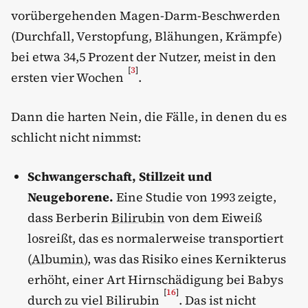
vorübergehenden Magen-Darm-Beschwerden
(Durchfall, Verstopfung, Blähungen, Krämpfe)
bei etwa 34,5 Prozent der Nutzer, meist in den
[
3
]
ersten vier Wochen
.
Dann die harten Nein, die Fälle, in denen du es
schlicht nicht nimmst:
Schwangerschaft, Stillzeit und
Neugeborene.
Eine Studie von 1993 zeigte,
dass Berberin
Bilirubin
von dem Eiweiß
losreißt, das es normalerweise transportiert
(
Albumin
), was das Risiko eines Kernikterus
erhöht, einer Art Hirnschädigung bei Babys
[
16
]
durch zu viel Bilirubin
. Das ist nicht