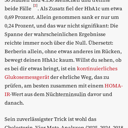
[
2
]
beide Fälle
. Als Zusatz fiel der HbA1c um etwa
0,69 Prozent. Allein genommen sank er nur um
0,24 Prozent, und das war nicht signifikant: Die
Spanne der wahrscheinlichen Ergebnisse
reichte immer noch über die Null. Übersetzt:
Berberin allein, ohne etwas anderes im Rücken,
bewegt deinen HbA1c kaum. Willst du sehen, ob
es bei dir etwas bringt, ist ein
kontinuierliches
Glukosemessgerät
der ehrliche Weg, das zu
prüfen, am besten zusammen mit einem
HOMA-
IR
-Wert aus dem
Nüchterninsulin
davor und
danach.
Sein zuverlässigster Trick ist wohl das
Cholesterin. Vier Meta-Analysen (2025, 2024, 2018