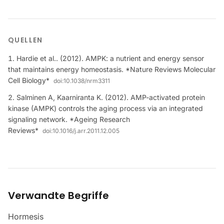
QUELLEN
Hardie et al.. (2012). AMPK: a nutrient and energy sensor
that maintains energy homeostasis. *Nature Reviews Molecular
Cell Biology*
doi:
10.1038/nrm3311
Salminen A, Kaarniranta K. (2012). AMP-activated protein
kinase (AMPK) controls the aging process via an integrated
signaling network. *Ageing Research
Reviews*
doi:
10.1016/j.arr.2011.12.005
Verwandte Begriffe
Hormesis