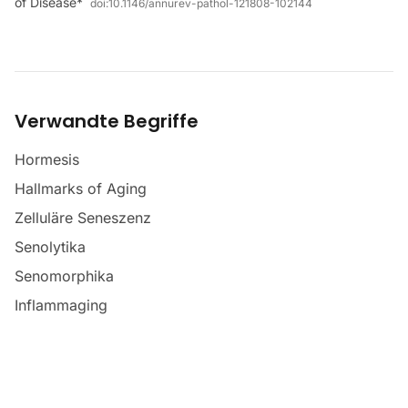
of Disease*
doi:
10.1146/annurev-pathol-121808-102144
Verwandte Begriffe
Hormesis
Hallmarks of Aging
Zelluläre Seneszenz
Senolytika
Senomorphika
Inflammaging