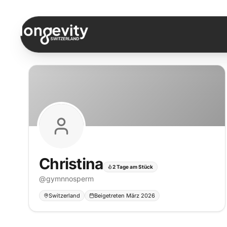
Zum Inhalt springen
Christina
2 Tage am Stück
@
gymnnosperm
Switzerland
Beigetreten März 2026