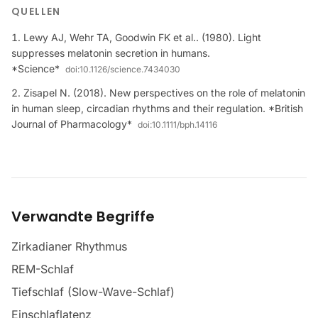
QUELLEN
Lewy AJ, Wehr TA, Goodwin FK et al.. (1980). Light
suppresses melatonin secretion in humans.
*Science*
doi:
10.1126/science.7434030
Zisapel N. (2018). New perspectives on the role of melatonin
in human sleep, circadian rhythms and their regulation. *British
Journal of Pharmacology*
doi:
10.1111/bph.14116
Verwandte Begriffe
Zirkadianer Rhythmus
REM-Schlaf
Tiefschlaf (Slow-Wave-Schlaf)
Einschlaflatenz