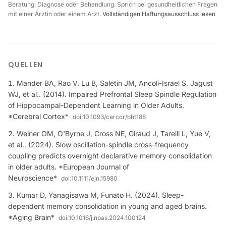
Beratung, Diagnose oder Behandlung. Sprich bei gesundheitlichen Fragen
mit einer Ärztin oder einem Arzt.
Vollständigen Haftungsausschluss lesen
QUELLEN
Mander BA, Rao V, Lu B, Saletin JM, Ancoli-Israel S, Jagust
WJ, et al.. (2014). Impaired Prefrontal Sleep Spindle Regulation
of Hippocampal-Dependent Learning in Older Adults.
*Cerebral Cortex*
doi:
10.1093/cercor/bht188
Weiner OM, O'Byrne J, Cross NE, Giraud J, Tarelli L, Yue V,
et al.. (2024). Slow oscillation-spindle cross-frequency
coupling predicts overnight declarative memory consolidation
in older adults. *European Journal of
Neuroscience*
doi:
10.1111/ejn.15980
Kumar D, Yanagisawa M, Funato H. (2024). Sleep-
dependent memory consolidation in young and aged brains.
*Aging Brain*
doi:
10.1016/j.nbas.2024.100124