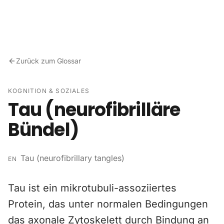
Zum Inhalt springen
Zurück zum Glossar
KOGNITION & SOZIALES
Tau (neurofibrilläre
Bündel)
Tau (neurofibrillary tangles)
EN
Tau ist ein mikrotubuli-assoziiertes
Protein, das unter normalen Bedingungen
das axonale Zytoskelett durch Bindung an