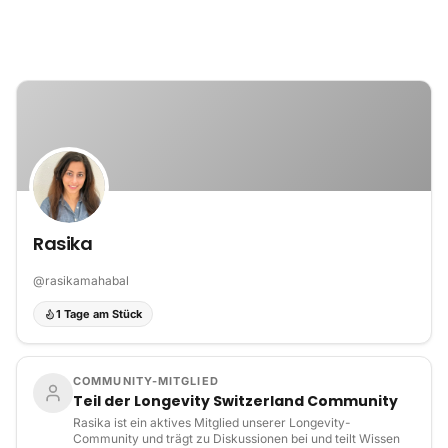
Zum Inhalt springen
Rasika
@
rasikamahabal
1 Tage am Stück
COMMUNITY-MITGLIED
Teil der Longevity Switzerland Community
Rasika ist ein aktives Mitglied unserer Longevity-
Community und trägt zu Diskussionen bei und teilt Wissen