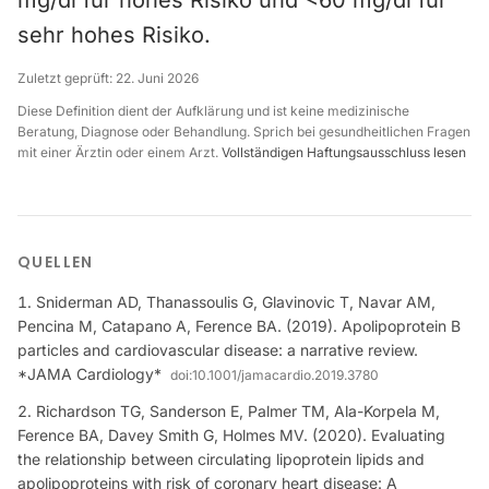
mg/dl für hohes Risiko und <60 mg/dl für
sehr hohes Risiko.
Zuletzt geprüft:
22. Juni 2026
Diese Definition dient der Aufklärung und ist keine medizinische
Beratung, Diagnose oder Behandlung. Sprich bei gesundheitlichen Fragen
mit einer Ärztin oder einem Arzt.
Vollständigen Haftungsausschluss lesen
QUELLEN
Sniderman AD, Thanassoulis G, Glavinovic T, Navar AM,
Pencina M, Catapano A, Ference BA. (2019). Apolipoprotein B
particles and cardiovascular disease: a narrative review.
*JAMA Cardiology*
doi:
10.1001/jamacardio.2019.3780
Richardson TG, Sanderson E, Palmer TM, Ala-Korpela M,
Ference BA, Davey Smith G, Holmes MV. (2020). Evaluating
the relationship between circulating lipoprotein lipids and
apolipoproteins with risk of coronary heart disease: A