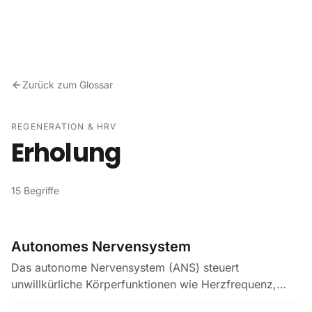
Zum Inhalt springen
Zurück zum Glossar
REGENERATION & HRV
Erholung
15 Begriffe
Autonomes Nervensystem
Das autonome Nervensystem (ANS) steuert
unwillkürliche Körperfunktionen wie Herzfrequenz,
Blutdruck, Verdauung und Atmung. Traditionell wird es