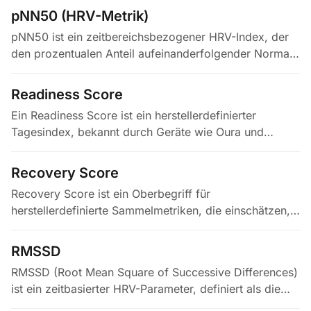
durch den Vagusnerv zu thorakalen und…
pNN50 (HRV-Metrik)
pNN50 ist ein zeitbereichsbezogener HRV-Index, der
den prozentualen Anteil aufeinanderfolgender Normal-
zu-Normal (NN) RR-Intervallpaare mit einer Differenz
von mehr als 50 ms…
Readiness Score
Ein Readiness Score ist ein herstellerdefinierter
Tagesindex, bekannt durch Geräte wie Oura und
Garmin (dort als Training Readiness oder Body Battery
vermarktet), der anzeigen…
Recovery Score
Recovery Score ist ein Oberbegriff für
herstellerdefinierte Sammelmetriken, die einschätzen,
wie gut sich der Körper von vorangegangener
Belastung erholt hat. Die Bezeichnungen…
RMSSD
RMSSD (Root Mean Square of Successive Differences)
ist ein zeitbasierter HRV-Parameter, definiert als die
Quadratwurzel des Mittels der quadrierten