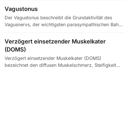
Overreaching (NFOR). Es ist ein fehladaptiver…
Vagustonus
Der Vagustonus beschreibt die Grundaktivität des
Vagusnervs, der wichtigsten parasympathischen Bahn,
die den Hirnstamm mit Organen wie Herz, Lunge und
Darm verbindet. Ein hoher…
Verzögert einsetzender Muskelkater
(DOMS)
Verzögert einsetzender Muskelkater (DOMS)
bezeichnet den diffusen Muskelschmerz, Steifigkeit
und Druckempfindlichkeit, die 24–72 Stunden nach
ungewohnter exzentrisch betonter…