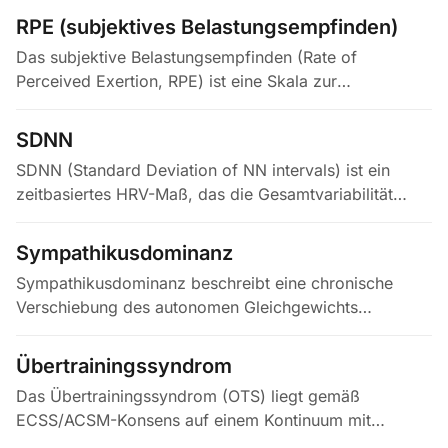
aufeinanderfolgenden…
RPE (subjektives Belastungsempfinden)
Das subjektive Belastungsempfinden (Rate of
Perceived Exertion, RPE) ist eine Skala zur
Einschätzung der Anstrengung beim Sport,
üblicherweise auf der Borg-Skala von 6 bis 20…
SDNN
SDNN (Standard Deviation of NN intervals) ist ein
zeitbasiertes HRV-Maß, das die Gesamtvariabilität
normaler Herzschläge erfasst. Gemäß den HRV-Task-
Force-Standards wird SDNN…
Sympathikusdominanz
Sympathikusdominanz beschreibt eine chronische
Verschiebung des autonomen Gleichgewichts
zugunsten einer anhaltenden Sympathikusaktivierung
gegenüber dem Parasympathikustonus,…
Übertrainingssyndrom
Das Übertrainingssyndrom (OTS) liegt gemäß
ECSS/ACSM-Konsens auf einem Kontinuum mit
funktionellem (FOR) und nicht-funktionellem