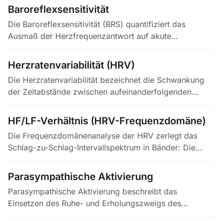
in den Sympathikus…
Baroreflexsensitivität
Die Baroreflexsensitivität (BRS) quantifiziert das
Ausmaß der Herzfrequenzantwort auf akute
Blutdruckänderungen und wird in Millisekunden RR-
Intervalländerung pro mmHg…
Herzratenvariabilität (HRV)
Die Herzratenvariabilität bezeichnet die Schwankung
der Zeitabstände zwischen aufeinanderfolgenden
Herzschlägen, gemessen in Millisekunden. Bei
gesundem Sinusrhythmus deuten…
HF/LF-Verhältnis (HRV-Frequenzdomäne)
Die Frequenzdomänenanalyse der HRV zerlegt das
Schlag-zu-Schlag-Intervallspektrum in Bänder: Die
Hochfrequenzkomponente (HF, 0,15–0,4 Hz) spiegelt
primär die respiratorische…
Parasympathische Aktivierung
Parasympathische Aktivierung beschreibt das
Einsetzen des Ruhe- und Erholungszweigs des
autonomen Nervensystems, überwiegend vermittelt