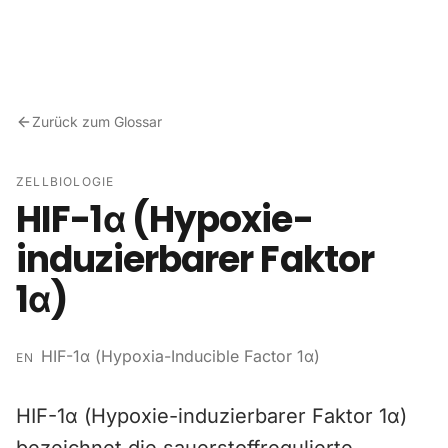
Zum Inhalt springen
Zurück zum Glossar
ZELLBIOLOGIE
HIF-1α (Hypoxie-
induzierbarer Faktor
1α)
HIF-1α (Hypoxia-Inducible Factor 1α)
EN
HIF-1α (Hypoxie-induzierbarer Faktor 1α)