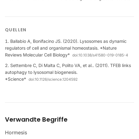
QUELLEN
Ballabio A, Bonifacino JS. (2020). Lysosomes as dynamic
regulators of cell and organismal homeostasis. *Nature
Reviews Molecular Cell Biology*
doi:
10.1038/s41580-019-0185-4
Settembre C, Di Malta C, Polito VA, et al.. (2011). TFEB links
autophagy to lysosomal biogenesis.
*Science*
doi:
10.1126/science.1204592
Verwandte Begriffe
Hormesis