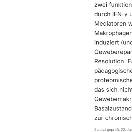
zwei funktion
durch IFN-γ 
Mediatoren wi
Makrophagen (
induziert (un
Geweberepara
Resolution. E
pädagogische
proteomische
das sich nich
Gewebemakro
Basalzustand
zur chronisc
Zuletzt geprüft:
22. Ju