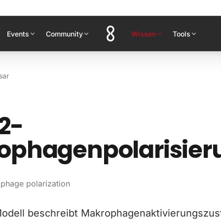
Events
Community
Wissen
Tools
sar
2-
ophagenpolarisier
hage polarization
dell beschreibt Makrophagenaktivierungszus