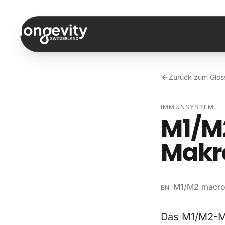
Zum Inhalt springen
Zurück zum Glos
IMMUNSYSTEM
M1/M
Makr
M1/M2 macrop
EN
Das M1/M2-Mo