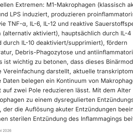
ellen Extremen: M1-Makrophagen (klassisch akt
und LPS induziert, produzieren proinflammator
e TNF-α, IL-6, IL-12 und reaktive Sauerstoffsp
alternativ aktiviert), hauptsächlich durch IL-4
d durch IL-10 deaktiviert/supprimiert), fördern
tur, Debris-Phagozytose und antiinflammator
s ist wichtig zu betonen, dass dieses Binärmod
 Vereinfachung darstellt, aktuelle transkripto
 Daten belegen ein Kontinuum von Makrophag
t auf zwei Pole reduzieren lässt. Mit dem Alter
phagen zu einem dysregulierten Entzündung
, der die Auflösung akuter Entzündungen beein
hen sterilen Entzündung des Inflammagings beit
ni 2026