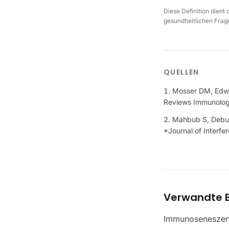
Diese Definition dient
gesundheitlichen Frage
QUELLEN
Mosser DM, Edwar
Reviews Immunolo
Mahbub S, Debur
*Journal of Interfe
Verwandte B
Immunosenesze