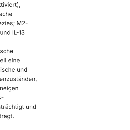
iviert),
ische
ezies; M2-
 und IL-13
ische
ell eine
mische und
enzuständen,
 neigen
s-
trächtigt und
rägt.