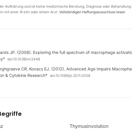
 der Aufklärung und ist keine medizinische Beratung, Diagnose oder Behandlung.
n mit einer Ärztin oder einem Arzt.
Vollständigen Haftungsausschluss lesen
ds JP. (2008). Exploring the full spectrum of macrophage activati
gy*
doi:
10.1038/nri2448
ghgraeve CR, Kovacs EJ. (2012). Advanced Age Impairs Macrophage
ron & Cytokine Research*
doi:
10.1089/jir.2011.0058
egriffe
nz
Thymusinvolution