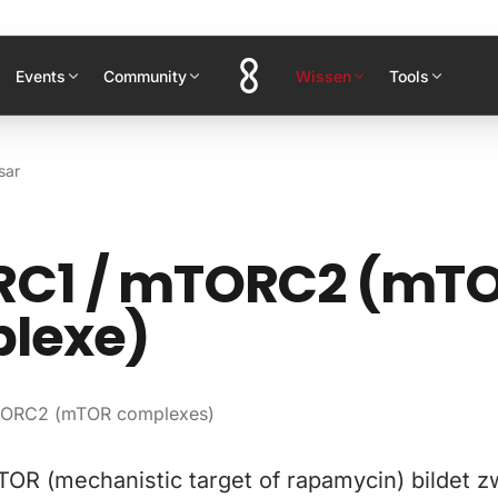
Events
Community
Wissen
Tools
sar
C1 / mTORC2 (mT
lexe)
ORC2 (mTOR complexes)
TOR (mechanistic target of rapamycin) bildet z