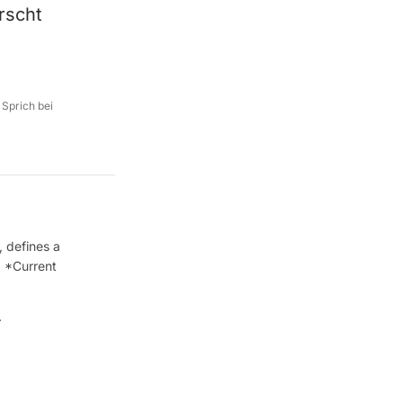
rscht
 Sprich bei
, defines a
. *Current
.