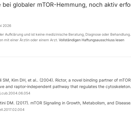
 bei globaler mTOR-Hemmung, noch aktiv erfo
ni 2026
 der Aufklärung und ist keine medizinische Beratung, Diagnose oder Behandlung.
n mit einer Ärztin oder einem Arzt.
Vollständigen Haftungsausschluss lesen
 SM, Kim DH, et al.. (2004). Rictor, a novel binding partner of mTOR
ive and raptor-independent pathway that regulates the cytoskeleton
/j.cub.2004.06.054
ini DM. (2017). mTOR Signaling in Growth, Metabolism, and Disease
cell.2017.02.004