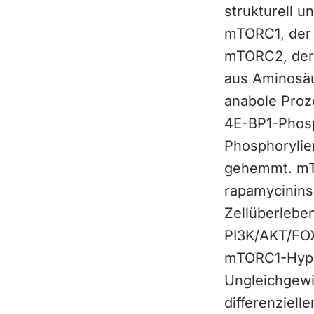
strukturell u
mTORC1, der d
mTORC2, der d
aus Aminosäu
anabole Proz
4E-BP1-Phosp
Phosphorylie
gehemmt. mT
rapamycinins
Zellüberleben
PI3K/AKT/FOX
mTORC1-Hyper
Ungleichgewi
differenziel