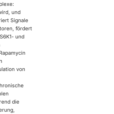
plexe:
wird, und
iert Signale
oren, fördert
 S6K1- und
h
h Rapamycin
n
lation von
chronische
olen
rend die
erung,