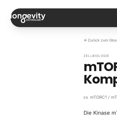
Zum Inhalt springen
Zurück zum Glos
ZELLBIOLOGIE
mTOR
Komp
mTORC1 / mT
EN
Die Kinase m