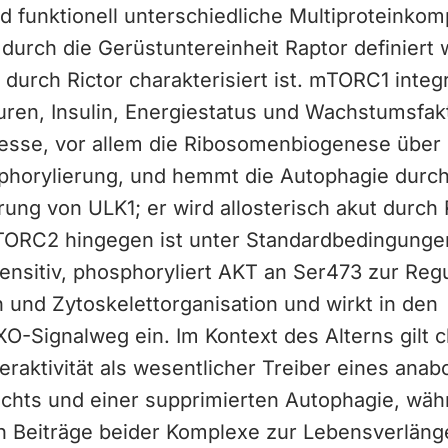
nd funktionell unterschiedliche Multiproteinkom
urch die Gerüstuntereinheit Raptor definiert 
urch Rictor charakterisiert ist. mTORC1 integr
ren, Insulin, Energiestatus und Wachstumsfakt
esse, vor allem die Ribosomenbiogenese über
horylierung, und hemmt die Autophagie durc
rung von ULK1; er wird allosterisch akut durc
ORC2 hingegen ist unter Standardbedingunge
ensitiv, phosphoryliert AKT an Ser473 zur Regu
 und Zytoskelettorganisation und wirkt in den
O-Signalweg ein. Im Kontext des Alterns gilt 
aktivität als wesentlicher Treiber eines anab
chts und einer supprimierten Autophagie, wäh
len Beiträge beider Komplexe zur Lebensverläng