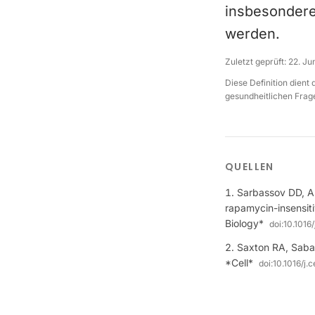
insbesondere
werden.
Zuletzt geprüft:
22. Ju
Diese Definition dient
gesundheitlichen Frage
QUELLEN
Sarbassov DD, Ali
rapamycin-insensit
Biology*
doi:
10.1016
Saxton RA, Sabat
*Cell*
doi:
10.1016/j.