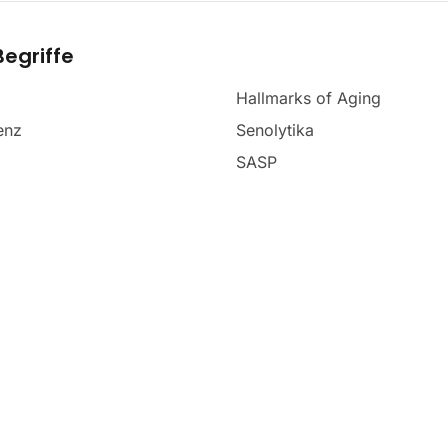
egriffe
Hallmarks of Aging
enz
Senolytika
SASP