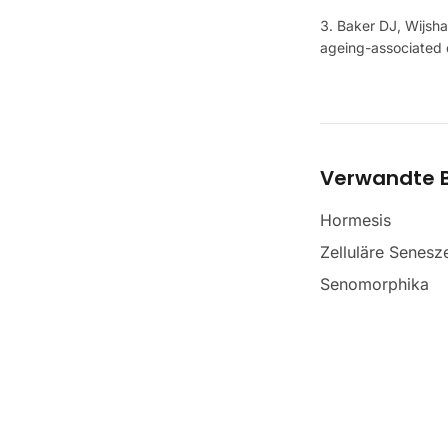
Baker DJ, Wijshak
ageing-associated 
Verwandte B
Hormesis
Zelluläre Senesz
Senomorphika