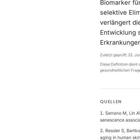
Biomarker für
selektive Eli
verlängert d
Entwicklung 
Erkrankunge
Zuletzt geprüft:
22. Ju
Diese Definition dient
gesundheitlichen Frage
QUELLEN
Serrano M, Lin 
senescence associa
Ressler S, Bartko
aging in human skin