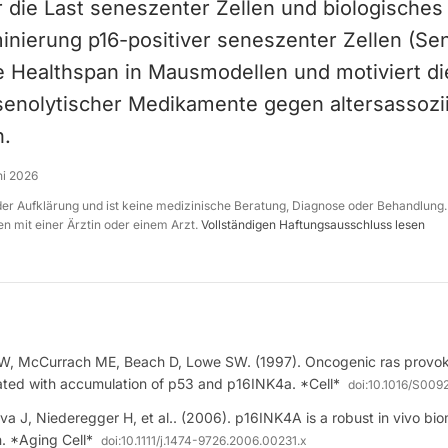
 die Last seneszenter Zellen und biologisches 
minierung p16-positiver seneszenter Zellen (Se
ie Healthspan in Mausmodellen und motiviert di
senolytischer Medikamente gegen altersassozi
n.
ni 2026
 der Aufklärung und ist keine medizinische Beratung, Diagnose oder Behandlung.
n mit einer Ärztin oder einem Arzt.
Vollständigen Haftungsausschluss lesen
AW, McCurrach ME, Beach D, Lowe SW. (1997). Oncogenic ras provok
ted with accumulation of p53 and p16INK4a. *Cell*
doi:
10.1016/S009
va J, Niederegger H, et al.. (2006). p16INK4A is a robust in vivo biom
. *Aging Cell*
doi:
10.1111/j.1474-9726.2006.00231.x