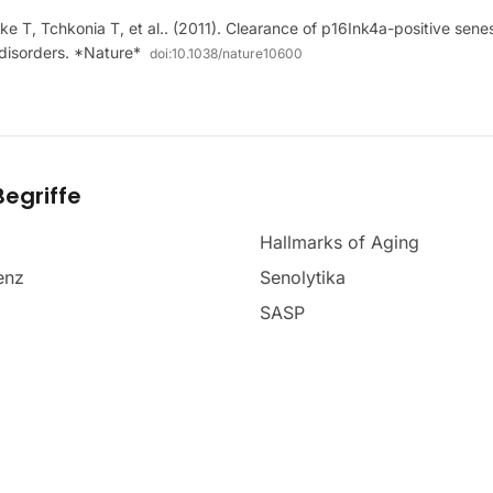
e T, Tchkonia T, et al.. (2011). Clearance of p16Ink4a-positive sene
disorders. *Nature*
doi:
10.1038/nature10600
egriffe
Hallmarks of Aging
enz
Senolytika
SASP