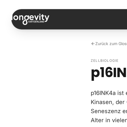
Zum Inhalt springen
Zurück zum Glos
ZELLBIOLOGIE
p16I
p16INK4a ist
Kinasen, der 
Seneszenz er
Alter in viel