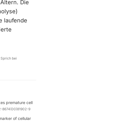
Altern. Die
nolyse)
e laufende
ierte
 Sprich bei
es premature cell
2-8674(00)81902-9
arker of cellular