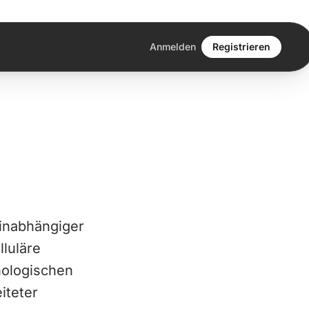
Anmelden
Registrieren
linabhängiger
lluläre
nologischen
iteter