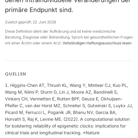
denen intraindividuelle Veränderungen der
primäre Endpunkt sind.
Zuletzt geprüft:
22. Juni 2026
Diese Definition dient der Aufklärung und ist keine medizinische
Beratung, Diagnose oder Behandlung. Sprich bei gesundheitlichen Fragen
mit einer Ärztin oder einem Arzt.
Vollständigen Haftungsausschluss lesen
QUELLEN
Higgins-Chen AT, Thrush KL, Wang Y, Minteer CJ, Kuo PL,
Wang M, Niimi P, Sturm G, Lin J, Moore AZ, Bandinelli S,
Vinkers CH, Vermetten E, Rutten BPF, Geuze E, Okhuijsen-
Pfeifer C, van der Horst MZ, Schreiter S, Gutwinski S, Luykx JJ,
Picard M, Ferrucci L, Poganik JR, Bhanu NV, Garcia BA,
Horvath S, Raj K, Levine ME. (2022). A computational solution
for bolstering reliability of epigenetic clocks: implications for
clinical trials and longitudinal tracking. *Nature