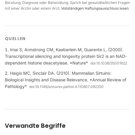
Beratung, Diagnose oder Behandlung. Sprich bei gesundheitlichen Fragen
mit einer Ärztin oder einem Arzt.
Vollständigen Haftungsausschluss lesen
QUELLEN
Imai S, Armstrong CM, Kaeberlein M, Guarente L. (2000).
Transcriptional silencing and longevity protein Sir2 is an NAD-
dependent histone deacetylase. *Nature*
doi:
10.1038/35001622
Haigis MC, Sinclair DA. (2010). Mammalian Sirtuins:
Biological Insights and Disease Relevance. *Annual Review of
Pathology*
doi:
10.1146/annurev.pathol.4.110807.092250
Verwandte Begriffe