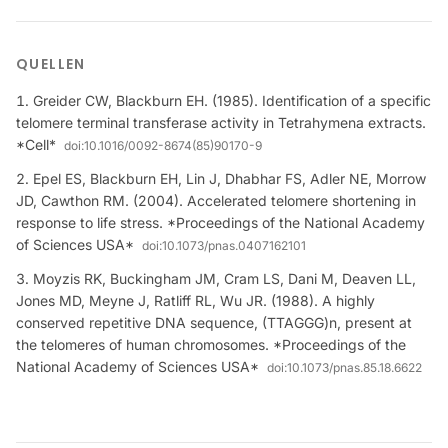
QUELLEN
Greider CW, Blackburn EH. (1985). Identification of a specific
telomere terminal transferase activity in Tetrahymena extracts.
*Cell*
doi:
10.1016/0092-8674(85)90170-9
Epel ES, Blackburn EH, Lin J, Dhabhar FS, Adler NE, Morrow
JD, Cawthon RM. (2004). Accelerated telomere shortening in
response to life stress. *Proceedings of the National Academy
of Sciences USA*
doi:
10.1073/pnas.0407162101
Moyzis RK, Buckingham JM, Cram LS, Dani M, Deaven LL,
Jones MD, Meyne J, Ratliff RL, Wu JR. (1988). A highly
conserved repetitive DNA sequence, (TTAGGG)n, present at
the telomeres of human chromosomes. *Proceedings of the
National Academy of Sciences USA*
doi:
10.1073/pnas.85.18.6622