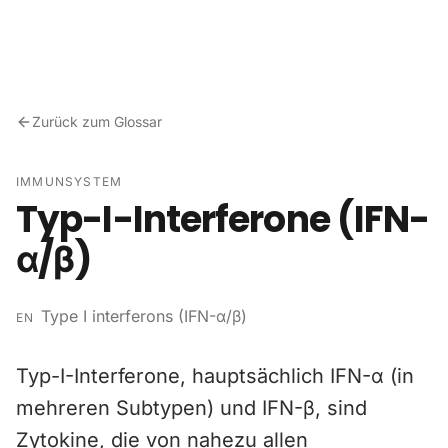
Zum Inhalt springen
Zurück zum Glossar
IMMUNSYSTEM
Typ-I-Interferone (IFN-
α/β)
Type I interferons (IFN-α/β)
EN
Typ-I-Interferone, hauptsächlich IFN-α (in
mehreren Subtypen) und IFN-β, sind
Zytokine, die von nahezu allen