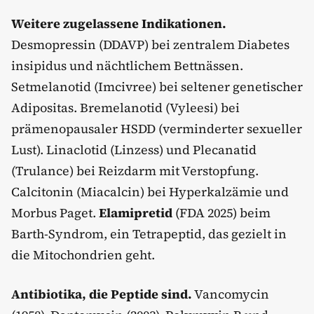
Weitere zugelassene Indikationen.
Desmopressin (DDAVP) bei zentralem Diabetes
insipidus und nächtlichem Bettnässen.
Setmelanotid (Imcivree) bei seltener genetischer
Adipositas. Bremelanotid (Vyleesi) bei
prämenopausaler HSDD (verminderter sexueller
Lust). Linaclotid (Linzess) und Plecanatid
(Trulance) bei Reizdarm mit Verstopfung.
Calcitonin (Miacalcin) bei Hyperkalzämie und
Morbus Paget.
Elamipretid
(FDA 2025) beim
Barth-Syndrom, ein Tetrapeptid, das gezielt in
die Mitochondrien geht.
Antibiotika, die Peptide sind.
Vancomycin