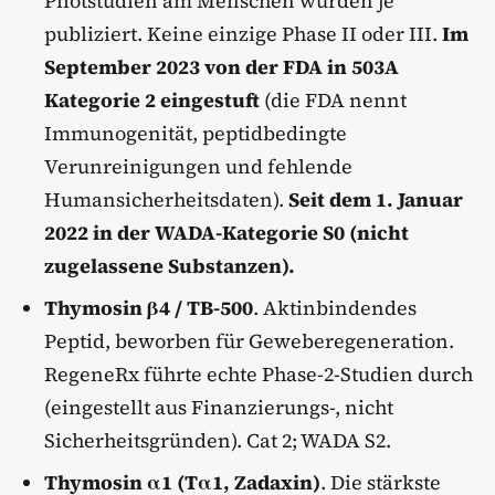
Pilotstudien am Menschen wurden je
publiziert. Keine einzige Phase II oder III.
Im
September 2023 von der FDA in 503A
Kategorie 2 eingestuft
(die FDA nennt
Immunogenität, peptidbedingte
Verunreinigungen und fehlende
Humansicherheitsdaten).
Seit dem 1. Januar
2022 in der WADA-Kategorie S0 (nicht
zugelassene Substanzen).
Thymosin β4 / TB-500
. Aktinbindendes
Peptid, beworben für Geweberegeneration.
RegeneRx führte echte Phase-2-Studien durch
(eingestellt aus Finanzierungs-, nicht
Sicherheitsgründen). Cat 2; WADA S2.
Thymosin α1 (Tα1, Zadaxin)
. Die stärkste