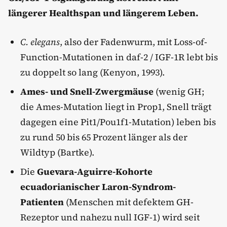
längerer Healthspan und längerem Leben.
C. elegans
, also der Fadenwurm, mit Loss-of-
Function-Mutationen in daf-2 / IGF-1R lebt bis
zu doppelt so lang (Kenyon, 1993).
Ames- und Snell-Zwergmäuse
(wenig GH;
die Ames-Mutation liegt in Prop1, Snell trägt
dagegen eine Pit1/Pou1f1-Mutation) leben bis
zu rund 50 bis 65 Prozent länger als der
Wildtyp (Bartke).
Die
Guevara-Aguirre-Kohorte
ecuadorianischer Laron-Syndrom-
Patienten
(Menschen mit defektem GH-
Rezeptor und nahezu null IGF-1) wird seit