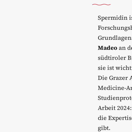
Spermidin i
Forschungsh
Grundlagen
Madeo
an de
südtiroler 
sie ist wic
Die Grazer 
Medicine-Ar
Studienproto
Arbeit 2024:
die Expertis
gibt.