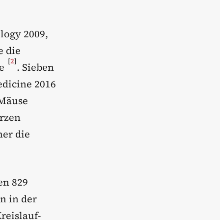
ology 2009,
e die
[
2
]
te
. Sieben
edicine 2016
 Mäuse
erzen
her die
en 829
n in der
reislauf-