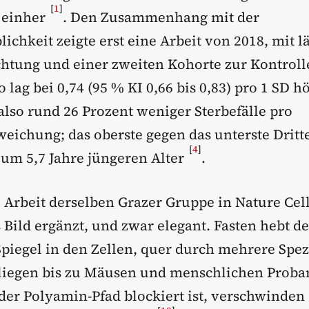
[
1
]
 einher
. Den Zusammenhang mit der
ichkeit zeigte erst eine Arbeit von 2018, mit l
tung und einer zweiten Kohorte zur Kontrolle
 lag bei 0,74 (95 % KI 0,66 bis 0,83) pro 1 SD h
lso rund 26 Prozent weniger Sterbefälle pro
eichung; das oberste gegen das unterste Dritt
[
4
]
um 5,7 Jahre jüngeren Alter
.
 Arbeit derselben Grazer Gruppe in Nature Cel
 Bild ergänzt, und zwar elegant. Fasten hebt d
piegel in den Zellen, quer durch mehrere Spez
liegen bis zu Mäusen und menschlichen Proba
der Polyamin-Pfad blockiert ist, verschwinden 