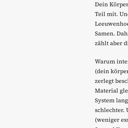
Dein Körper
Teil mit. U
Leeuwenhoek
Samen. Dah
zählt aber d
Warum inter
(dein körpe
zerlegt bes
Material gle
System lang
schlechter. 
(weniger es