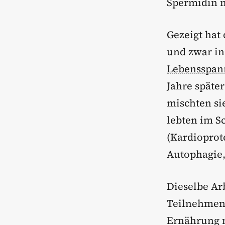
Spermidin m
Gezeigt hat 
und zwar in
Lebensspan
Jahre späte
mischten si
lebten im S
(Kardioprote
Autophagie,
Dieselbe Ar
Teilnehmen
Ernährung m