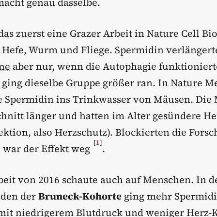
acht genau dasselbe.
das zuerst eine Grazer Arbeit in Nature Cell Bi
 Hefe, Wurm und Fliege. Spermidin verlängert
ne
aber nur, wenn die Autophagie funktionier
r ging dieselbe Gruppe größer ran. In Nature M
e Spermidin ins Trinkwasser von Mäusen. Die
chnitt länger und hatten im Alter gesündere H
ktion, also Herzschutz). Blockierten die Forsc
[
1
]
 war der Effekt weg
.
beit von 2016 schaute auch auf Menschen. In d
den der
Bruneck-Kohorte
ging mehr Spermidi
it niedrigerem Blutdruck und weniger Herz-K