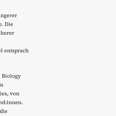
ängerer
. Die
öherer
el entsprach
l Biology
en
ies, von
nd:innen.
die