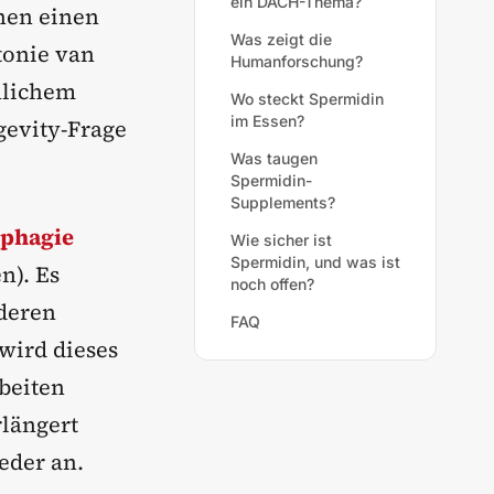
ein DACH-Thema?
chen einen
Was zeigt die
tonie van
Humanforschung?
hlichem
Wo steckt Spermidin
im Essen?
evity-Frage
Was taugen
Spermidin-
Supplements?
phagie
Wie sicher ist
Spermidin, und was ist
n). Es
noch offen?
 deren
FAQ
 wird dieses
rbeiten
rlängert
eder an.