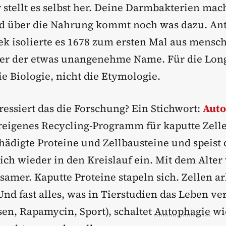
 stellt es selbst her. Deine Darmbakterien ma
nd über die Nahrung kommt noch was dazu. An
 isolierte es 1678 zum ersten Mal aus mensc
er der etwas unangenehme Name. Für die Long
ie Biologie, nicht die Etymologie.
essiert das die Forschung? Ein Stichwort:
Auto
reigenes Recycling-Programm für kaputte Zelle
chädigte Proteine und Zellbausteine und speist
ich wieder in den Kreislauf ein. Mit dem Alter
samer. Kaputte Proteine stapeln sich. Zellen a
Und fast alles, was in Tierstudien das Leben ve
sen, Rapamycin, Sport), schaltet
Autophagie
wi