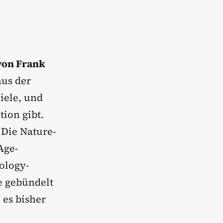
von Frank
aus der
iele, und
tion gibt.
. Die Nature-
Age-
iology-
ie gebündelt
 es bisher