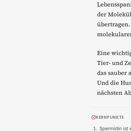
Lebensspann
der Molekül
übertragen.
molekularem
Eine wichti
Tier- und Ze
das sauber 
Und die Hum
nächsten Abs
KERNPUNKTE
Spermidin ist 