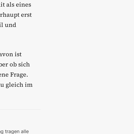
it als eines
rhaupt erst
il und
avon ist
ber ob sich
ene Frage.
u gleich im
g tragen alle