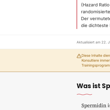
(Hazard Rati
randomisiert
Der vermutet
die dichtest
Aktualisiert am
22. 
Diese Inhalte die
Konsultiere immer
Trainingsprogra
Was ist S
Spermidin
i