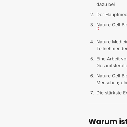
dazu bei
Der Hauptmech
Nature Cell B
[
2
]
Nature Medici
Teilnehmenden
Eine Arbeit v
Gesamtsterbli
Nature Cell Bi
Menschen; oh
Die stärkste E
Warum is