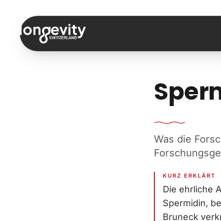
Zum Inhalt springen
Sperm
Was die Forsc
Forschungsges
KURZ ERKLÄRT
Die ehrliche 
Spermidin, be
Bruneck verkn