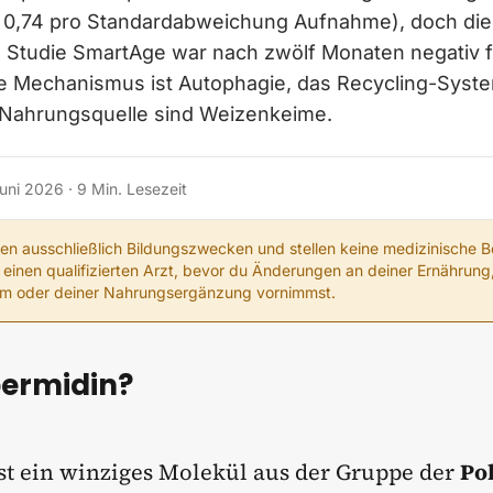
o 0,74 pro Standardabweichung Aufnahme), doch die
e Studie SmartAge war nach zwölf Monaten negativ f
e Mechanismus ist Autophagie, das Recycling-System
e Nahrungsquelle sind Weizenkeime.
Juni 2026
·
9
Min. Lesezeit
nen ausschließlich Bildungszwecken und stellen keine medizinische B
 einen qualifizierten Arzt, bevor du Änderungen an deiner Ernährun
mm oder deiner Nahrungsergänzung vornimmst.
permidin?
st ein winziges Molekül aus der Gruppe der
Po