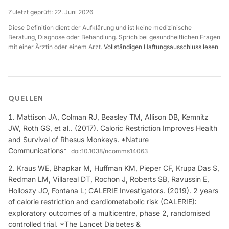
Zuletzt geprüft:
22. Juni 2026
Diese Definition dient der Aufklärung und ist keine medizinische
Beratung, Diagnose oder Behandlung. Sprich bei gesundheitlichen Fragen
mit einer Ärztin oder einem Arzt.
Vollständigen Haftungsausschluss lesen
QUELLEN
Mattison JA, Colman RJ, Beasley TM, Allison DB, Kemnitz
JW, Roth GS, et al.. (2017). Caloric Restriction Improves Health
and Survival of Rhesus Monkeys. *Nature
Communications*
doi:
10.1038/ncomms14063
Kraus WE, Bhapkar M, Huffman KM, Pieper CF, Krupa Das S,
Redman LM, Villareal DT, Rochon J, Roberts SB, Ravussin E,
Holloszy JO, Fontana L; CALERIE Investigators. (2019). 2 years
of calorie restriction and cardiometabolic risk (CALERIE):
exploratory outcomes of a multicentre, phase 2, randomised
controlled trial. *The Lancet Diabetes &