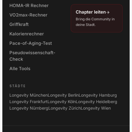
HOMA-IR Rechner
Chapter leiten
VO2max-Rechner
Bring die Community in
Griffkraft
deine Stadt.
Kalorienrechner
Pace-of-Aging-Test
Pseudowissenschaft-
Check
Alle Tools
STÄDTE
Longevity München
Longevity Berlin
Longevity Hamburg
Longevity Frankfurt
Longevity Köln
Longevity Heidelberg
Longevity Nürnberg
Longevity Zürich
Longevity Wien