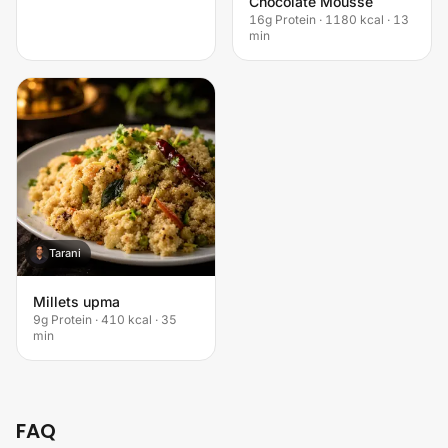
Chocolate Mousse
16g Protein · 1180 kcal · 13
min
Tarani
T
Millets upma
9g Protein · 410 kcal · 35
min
FAQ