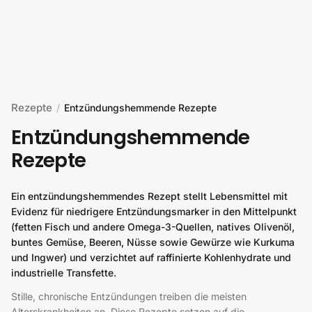
Zum Inhalt springen
Rezepte
/
Entzündungshemmende Rezepte
Entzündungshemmende
Rezepte
Ein entzündungshemmendes Rezept stellt Lebensmittel mit
Evidenz für niedrigere Entzündungsmarker in den Mittelpunkt
(fetten Fisch und andere Omega-3-Quellen, natives Olivenöl,
buntes Gemüse, Beeren, Nüsse sowie Gewürze wie Kurkuma
und Ingwer) und verzichtet auf raffinierte Kohlenhydrate und
industrielle Transfette.
Stille, chronische Entzündungen treiben die meisten
Alterskrankheiten an. Diese Rezepte setzen auf die