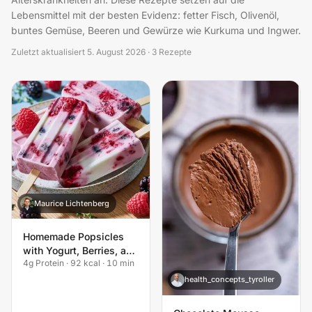
Lebensmittel mit der besten Evidenz: fetter Fisch, Olivenöl,
buntes Gemüse, Beeren und Gewürze wie Kurkuma und Ingwer.
Zuletzt aktualisiert
5. August 2026
·
3
Rezepte
Maurice Lichtenberg
M
Homemade Popsicles
with Yogurt, Berries, and
4g Protein · 92 kcal · 10 min
Honey Dessert
health_concepts_tyroller
H