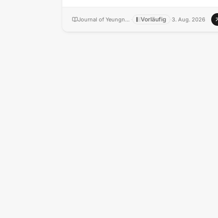
Vorläufig
Journal of Yeungnam medical science
·
·
3. Aug. 2026