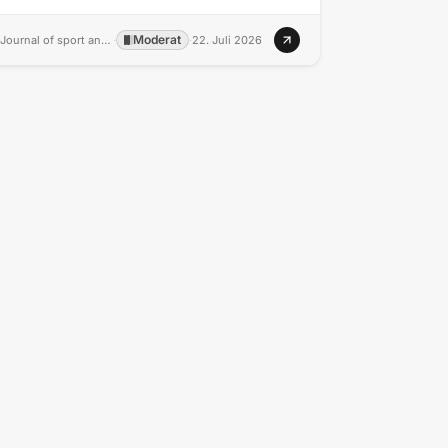
nsteigt.
Moderat
Journal of sport and health science
·
·
22. Juli 2026