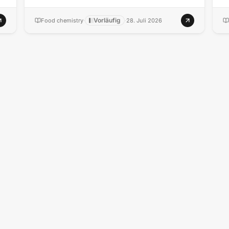
a
Vorläufig
Food chemistry
·
·
28. Juli 2026