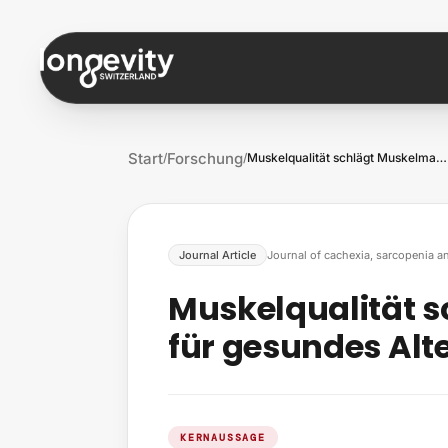
Zum Inhalt springen
Start
Forschung
/
/
Muskelqualität schlägt Muskelmasse für g…
Journal Article
Journal of cachexia, sarcopenia 
Muskelqualität 
für gesundes Alt
KERNAUSSAGE