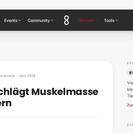
Events
Community
Wissen
Tools
EV
and muscle
·
Juni 2026
Vie
schlägt Muskelmasse
kl
Ti
ern
Zur
ST