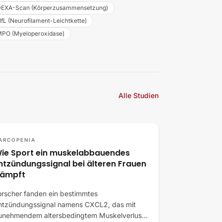
EXA-Scan (Körperzusammensetzung)
fL (Neurofilament-Leichtkette)
PO (Myeloperoxidase)
Alle Studien
ARCOPENIA
ie Sport ein muskelabbauendes
ntzündungssignal bei älteren Frauen
ämpft
orscher fanden ein bestimmtes
ntzündungssignal namens CXCL2, das mit
unehmendem altersbedingtem Muskelverlust