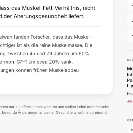
dass das Muskel-Fett-Verhältnis, nicht
d der Alterungsgesundheit liefert.
iwan fanden Forscher, dass das Muskel-
ichtiger ist als die reine Muskelmasse. Die
Hs
ieg zwischen 45 und 79 Jahren um 90%,
OR
ormon IGF-1 um etwa 20% sank.
Mu
tungen können frühen Muskelabbau
In
Po
Lip
Hsi
Jou
en nur zu Informationszwecken und stellen keine medizinische
zt, bevor du Änderungen an deiner Gesundheitsroutine vornimmst.
VE
I