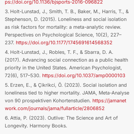
ps://doi.org/10.1136/bjsports-2016-096822
Holt-Lunstad, J., Smith, T. B., Baker, M., Harris, T., &
Stephenson, D. (2015). Loneliness and social isolation
as risk factors for mortality: a meta-analytic review.
Perspectives on Psychological Science, 10(2), 227–
237.
https://doi.org/10.1177/1745691614568352
Holt-Lunstad, J., Robles, T. F., & Sbarra, D. A.
(2017). Advancing social connection as a public health
priority in the United States. American Psychologist,
72(6), 517–530.
https://doi.org/10.1037/amp0000103
Erzen, E., & Çikrikci, Ö. (2023). Social isolation and
loneliness tied to higher mortality. JAMA, Meta-Analyse
von 90 prospektiven Kohortenstudien.
https://jamanet
work.com/journals/jama/fullarticle/2806852
Attia, P. (2023). Outlive: The Science and Art of
Longevity. Harmony Books.