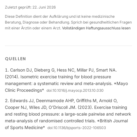
Zuletzt geprüft:
22. Juni 2026
Diese Definition dient der Aufklärung und ist keine medizinische
Beratung, Diagnose oder Behandlung. Sprich bei gesundheitlichen Fragen
mit einer Ärztin oder einem Arzt.
Vollständigen Haftungsausschluss lesen
QUELLEN
Carlson DJ, Dieberg G, Hess NC, Millar PJ, Smart NA.
(2014). Isometric exercise training for blood pressure
management: a systematic review and meta-analysis. *Mayo
Clinic Proceedings*
doi:
10.1016/j.mayocp.2013.10.030
Edwards JJ, Deenmamode AHP, Griffiths M, Arnold O,
Cooper NJ, Wiles JD, O'Driscoll JM. (2023). Exercise training
and resting blood pressure: a large-scale pairwise and network
meta-analysis of randomised controlled trials. *British Journal
of Sports Medicine*
doi:
10.1136/bjsports-2022-106503