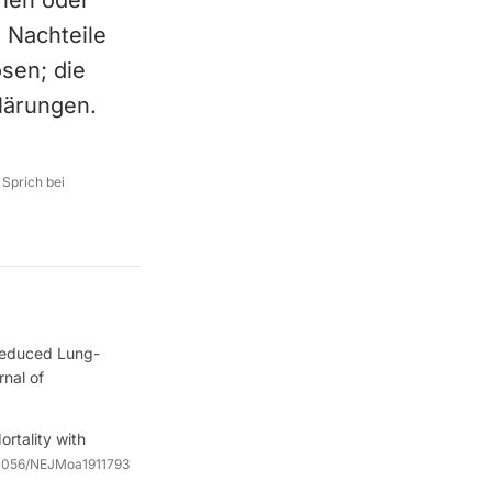
chen oder
 Nachteile
sen; die
lärungen.
 Sprich bei
 Reduced Lung-
nal of
rtality with
.1056/NEJMoa1911793