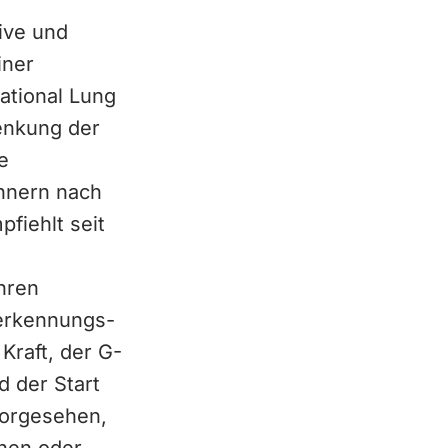
ive und
iner
ational Lung
Senkung der
e
nnern nach
fiehlt seit
hren
herkennungs-
Kraft, der G-
d der Start
 vorgesehen,