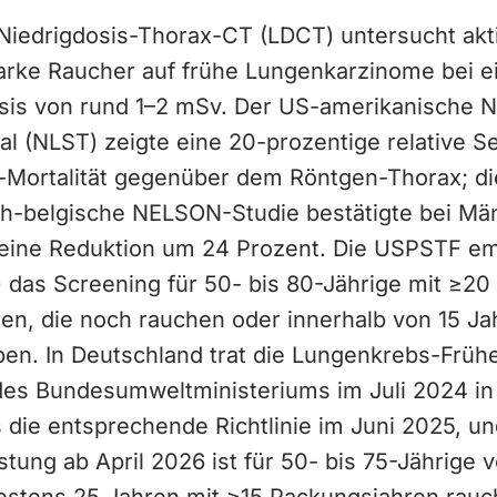
e Niedrigdosis-Thorax-CT (LDCT) untersucht akt
arke Raucher auf frühe Lungenkarzinome bei e
osis von rund 1–2 mSv. Der US-amerikanische N
al (NLST) zeigte eine 20-prozentige relative 
Mortalität gegenüber dem Röntgen-Thorax; di
ch-belgische NELSON-Studie bestätigte bei Mä
eine Reduktion um 24 Prozent. Die USPSTF emp
 das Screening für 50- bis 80-Jährige mit ≥20
en, die noch rauchen oder innerhalb von 15 Ja
ben. In Deutschland trat die Lungenkrebs-Frü
es Bundesumweltministeriums im Juli 2024 in 
die entsprechende Richtlinie im Juni 2025, un
stung ab April 2026 ist für 50- bis 75-Jährige