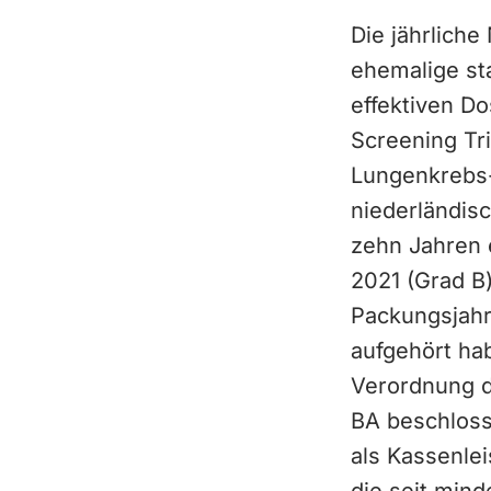
Die jährlich
ehemalige st
effektiven D
Screening Tri
Lungenkrebs-
niederländis
zehn Jahren 
2021 (Grad B)
Packungsjahr
aufgehört ha
Verordnung d
BA beschloss 
als Kassenlei