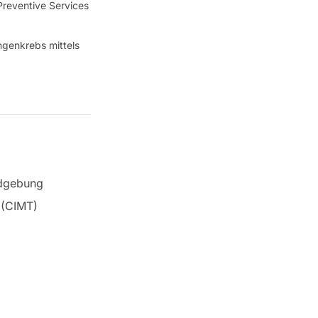
Preventive Services
ngenkrebs mittels
ldgebung
 (CIMT)