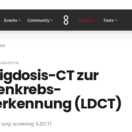
Events
Community
Wissen
Tools
sar
AGNOSTIK
igdosis-CT zur
enkrebs-
erkennung (LDCT)
lung screening (LDCT)