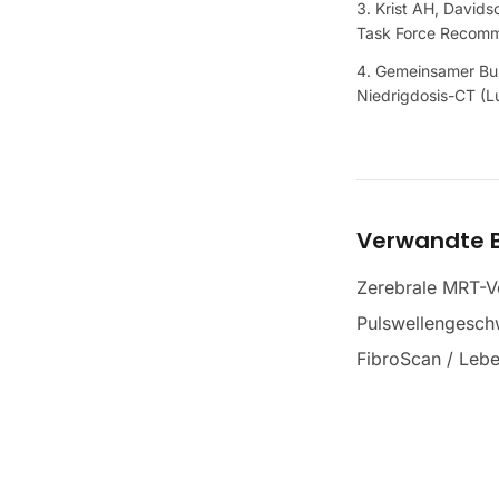
Krist AH, Davids
Task Force Recom
Gemeinsamer Bun
Niedrigdosis-CT (L
Verwandte B
Zerebrale MRT-V
Pulswellengesch
FibroScan / Lebe