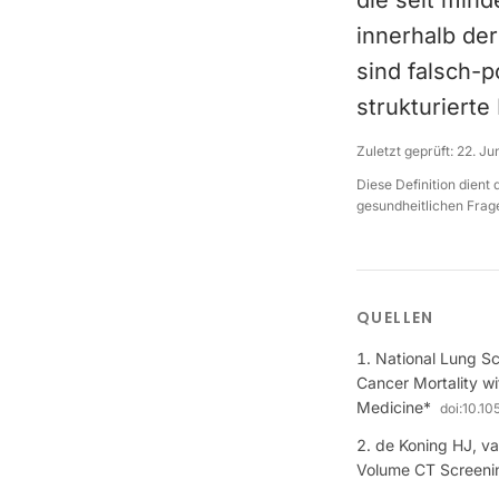
die seit min
innerhalb de
sind falsch-
strukturiert
Zuletzt geprüft:
22. Ju
Diese Definition dient
gesundheitlichen Frage
QUELLEN
National Lung Sc
Cancer Mortality 
Medicine*
doi:
10.1
de Koning HJ, va
Volume CT Screenin