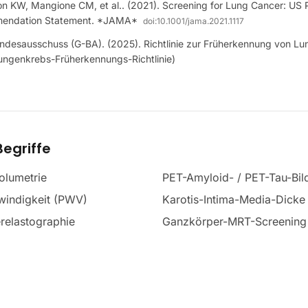
on KW, Mangione CM, et al.. (2021). Screening for Lung Cancer: US 
mendation Statement. *JAMA*
doi:
10.1001/jama.2021.1117
desausschuss (G-BA). (2025). Richtlinie zur Früherkennung von Lu
ungenkrebs-Früherkennungs-Richtlinie)
egriffe
olumetrie
PET-Amyloid- / PET-Tau-Bi
windigkeit (PWV)
Karotis-Intima-Media-Dicke
relastographie
Ganzkörper-MRT-Screening