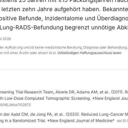
destens 25 Jahren mit ≥15 Packungsjahren rau
r letzten zehn Jahre aufgehört haben. Bekannte
positive Befunde, Inzidentalome und Überdiagno
e Lung-RADS-Befundung begrenzt unnötige Abk
ni 2026
 der Aufklärung und ist keine medizinische Beratung, Diagnose oder Behandlung.
n mit einer Ärztin oder einem Arzt.
Vollständigen Haftungsausschluss lesen
reening Trial Research Team, Aberle DR, Adams AM, et al.. (2011).
with Low-Dose Computed Tomographic Screening. *New England Jour
056/NEJMoa1102873
n der Aalst CM, de Jong PA, et al.. (2020). Reduced Lung-Cancer Mo
g in a Randomized Trial. *New England Journal of Medicine*
doi:
10