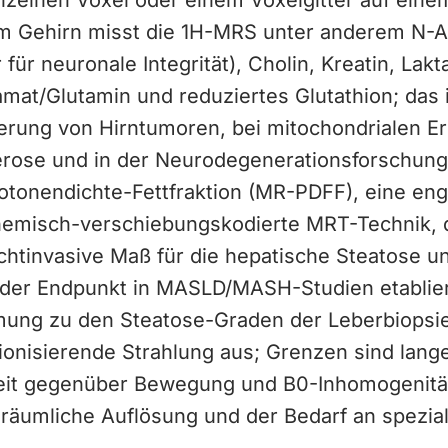
nzelnen Voxel oder einem Voxelgitter auf einem
m Gehirn misst die 1H-MRS unter anderem N-A
für neuronale Integrität), Cholin, Kreatin, Lakt
tamat/Glutamin und reduziertes Glutathion; das i
ierung von Hirntumoren, bei mitochondrialen E
lerose und in der Neurodegenerationsforschung.
rotonendichte-Fettfraktion (MR-PDFF), eine en
emisch-verschiebungskodierte MRT-Technik, 
chtinvasive Maß für die hepatische Steatose un
nder Endpunkt in MASLD/MASH-Studien etabliert
ung zu den Steatose-Graden der Leberbiopsi
onisierende Strahlung aus; Grenzen sind lang
eit gegenüber Bewegung und B0-Inhomogenitä
räumliche Auflösung und der Bedarf an speziali