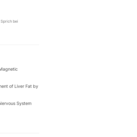
 Sprich bei
*Magnetic
ent of Liver Fat by
l Nervous System