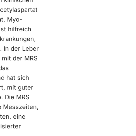
 klinischen
cetylaspartat
at, Myo-
st hilfreich
rkrankungen,
 In der Leber
g mit der MRS
das
d hat sich
, mit guter
e. Die MRS
e Messzeiten,
ten, eine
sierter