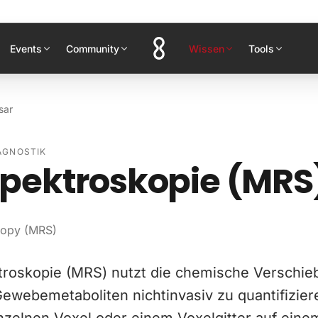
Events
Community
Wissen
Tools
sar
AGNOSTIK
pektroskopie (MRS
copy (MRS)
roskopie (MRS) nutzt die chemische Verschi
ewebemetaboliten nichtinvasiv zu quantifizier