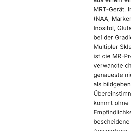
aus einem ei
MRT-Gerät. I
(NAA, Marker 
Inositol, Glu
bei der Grad
Multipler Sk
ist die MR-P
verwandte ch
genaueste ni
als bildgebe
Übereinstimm
kommt ohne i
Empfindlichk
bescheidene 