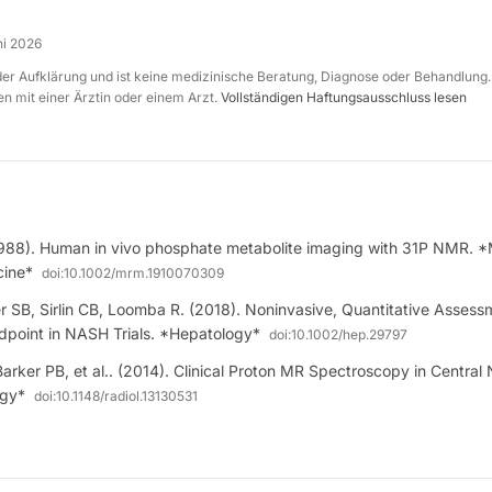
ni 2026
 der Aufklärung und ist keine medizinische Beratung, Diagnose oder Behandlung.
n mit einer Ärztin oder einem Arzt.
Vollständigen Haftungsausschluss lesen
1988). Human in vivo phosphate metabolite imaging with 31P NMR. 
cine*
doi:
10.1002/mrm.1910070309
 SB, Sirlin CB, Loomba R. (2018). Noninvasive, Quantitative Assessm
point in NASH Trials. *Hepatology*
doi:
10.1002/hep.29797
Barker PB, et al.. (2014). Clinical Proton MR Spectroscopy in Centra
ogy*
doi:
10.1148/radiol.13130531