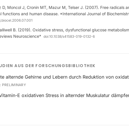
z D, Moncol J, Cronin MT, Mazur M, Telser J. (2007). Free radicals a
l functions and human disease. *International Journal of Biochemistr
/j.biocel.2006.07.001
alliwell B. (2019). Oxidative stress, dysfunctional glucose metaboli
Reviews Neuroscience*
doi:
10.1038/s41583-019-0132-6
UDIEN AUS DER FORSCHUNGSBIBLIOTHEK
te alternde Gehirne und Lebern durch Reduktion von oxidat
:
PRELIMINARY
Vitamin-E oxidativen Stress in alternder Muskulatur dämpfe