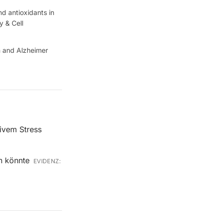
nd antioxidants in
y & Cell
sm and Alzheimer
ivem Stress
n könnte
EVIDENZ: