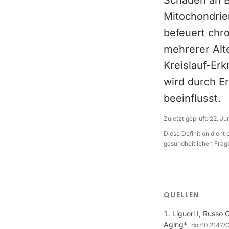
Schäden an Bi
Mitochondrie
befeuert chro
mehrerer Alt
Kreislauf-Er
wird durch E
beeinflusst.
Zuletzt geprüft:
22. Ju
Diese Definition dient
gesundheitlichen Frage
QUELLEN
Liguori I, Russo 
Aging*
doi:
10.2147/