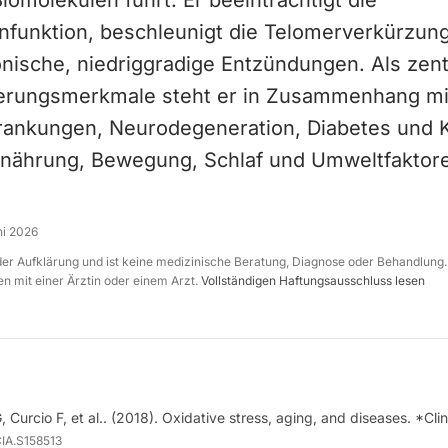
omolekülen führt. Er beeinträchtigt die
nfunktion, beschleunigt die Telomerverkürzun
nische, niedriggradige Entzündungen. Als zent
erungsmerkmale steht er in Zusammenhang mi
krankungen, Neurodegeneration, Diabetes und 
rnährung, Bewegung, Schlaf und Umweltfaktor
ni 2026
 der Aufklärung und ist keine medizinische Beratung, Diagnose oder Behandlung.
n mit einer Ärztin oder einem Arzt.
Vollständigen Haftungsausschluss lesen
G, Curcio F, et al.. (2018). Oxidative stress, aging, and diseases. *Clin
CIA.S158513