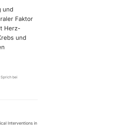
g und
raler Faktor
t Herz-
Krebs und
en
 Sprich bei
ical Interventions in