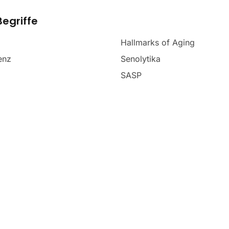
egriffe
Hallmarks of Aging
enz
Senolytika
SASP