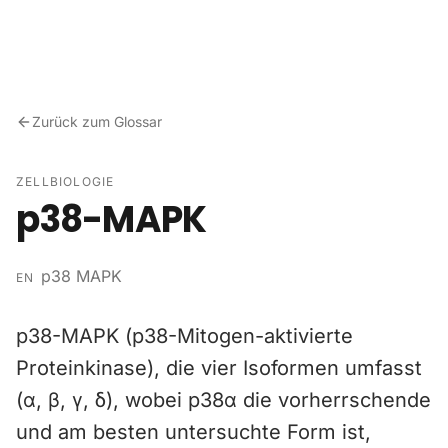
Zum Inhalt springen
Zurück zum Glossar
ZELLBIOLOGIE
p38-MAPK
p38 MAPK
EN
p38-MAPK (p38-Mitogen-aktivierte
Proteinkinase), die vier Isoformen umfasst
(α, β, γ, δ), wobei p38α die vorherrschende
und am besten untersuchte Form ist,