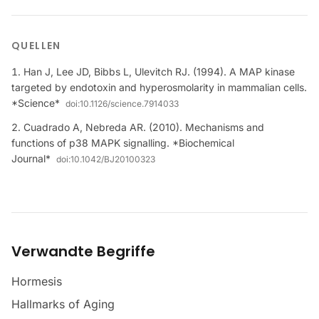
QUELLEN
Han J, Lee JD, Bibbs L, Ulevitch RJ. (1994). A MAP kinase
targeted by endotoxin and hyperosmolarity in mammalian cells.
*Science*
doi:
10.1126/science.7914033
Cuadrado A, Nebreda AR. (2010). Mechanisms and
functions of p38 MAPK signalling. *Biochemical
Journal*
doi:
10.1042/BJ20100323
Verwandte Begriffe
Hormesis
Hallmarks of Aging