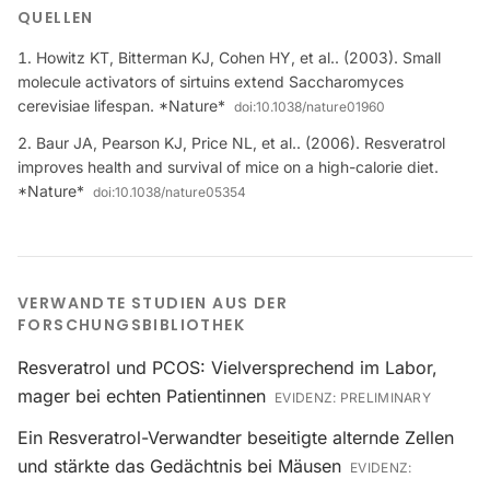
QUELLEN
Howitz KT, Bitterman KJ, Cohen HY, et al.. (2003). Small
molecule activators of sirtuins extend Saccharomyces
cerevisiae lifespan. *Nature*
doi:
10.1038/nature01960
Baur JA, Pearson KJ, Price NL, et al.. (2006). Resveratrol
improves health and survival of mice on a high-calorie diet.
*Nature*
doi:
10.1038/nature05354
VERWANDTE STUDIEN AUS DER
FORSCHUNGSBIBLIOTHEK
Resveratrol und PCOS: Vielversprechend im Labor,
mager bei echten Patientinnen
EVIDENZ:
PRELIMINARY
Ein Resveratrol-Verwandter beseitigte alternde Zellen
und stärkte das Gedächtnis bei Mäusen
EVIDENZ: