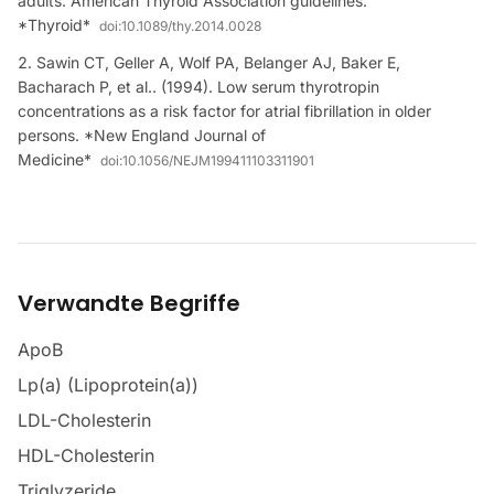
adults: American Thyroid Association guidelines.
*Thyroid*
doi:
10.1089/thy.2014.0028
Sawin CT, Geller A, Wolf PA, Belanger AJ, Baker E,
Bacharach P, et al.. (1994). Low serum thyrotropin
concentrations as a risk factor for atrial fibrillation in older
persons. *New England Journal of
Medicine*
doi:
10.1056/NEJM199411103311901
Verwandte Begriffe
ApoB
Lp(a) (Lipoprotein(a))
LDL-Cholesterin
HDL-Cholesterin
Triglyzeride