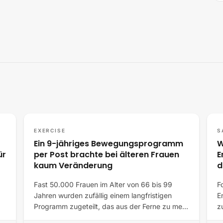
EXERCISE
S
Ein 9-jähriges Bewegungsprogramm
W
ür
per Post brachte bei älteren Frauen
E
kaum Veränderung
d
Fast 50.000 Frauen im Alter von 66 bis 99
F
Jahren wurden zufällig einem langfristigen
E
Programm zugeteilt, das aus der Ferne zu mehr
z
Bewegung…
a