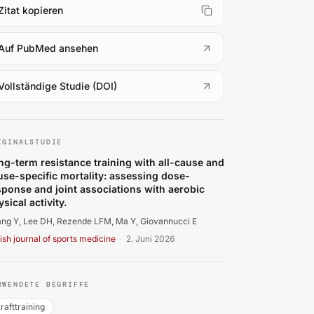
Zitat kopieren
(
öffnet in neuem Tab
)
Auf PubMed ansehen
(
öffnet in neuem Tab
)
Vollständige Studie (DOI)
ang Y, Lee DH, Rezende LFM, Ma Y, Giovannucci E. Long-term 
IGINALSTUDIE
ng-term resistance training with all-cause and
use-specific mortality: assessing dose-
sponse and joint associations with aerobic
sical activity.
ng Y, Lee DH, Rezende LFM, Ma Y, Giovannucci E
tish journal of sports medicine
·
2. Juni 2026
RWENDETE BEGRIFFE
rafttraining