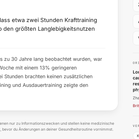
dass etwa zwei Stunden Krafttraining
 den größten Langlebigkeitsnutzen
Zh
is zu 30 Jahre lang beobachtet wurden, war
OR
o Woche mit einem 13% geringeren
Lo
ei Stunden brachten keinen zusätzlichen
ca
re
ining und Ausdauertraining zeigte den
phy
Zha
Bri
en nur zu Informationszwecken und stellen keine medizinische
VE
zt, bevor du Änderungen an deiner Gesundheitsroutine vornimmst.
K