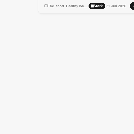
Stark
The lancet. Healthy longevity
·
·
31. Juli 2026