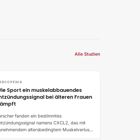
Alle Studien
ARCOPENIA
ie Sport ein muskelabbauendes
ntzündungssignal bei älteren Frauen
ämpft
orscher fanden ein bestimmtes
ntzündungssignal namens CXCL2, das mit
unehmendem altersbedingtem Muskelverlust
nsteigt.