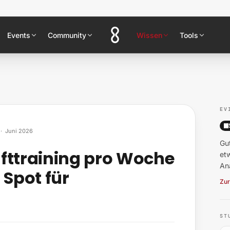
Events
Community
Wissen
Tools
EV
·
Juni 2026
Gu
fttraining pro Woche
et
Ana
 Spot für
Zur
ST