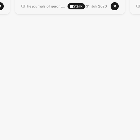
Stark
The journals of gerontology. Series A, Biological sciences and medical sciences
·
·
31. Juli 2026