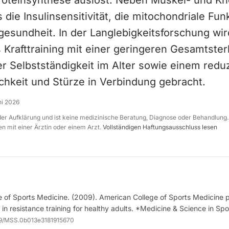
oteinsynthese auslöst. Neben Muskel- und K
 die Insulinsensitivität, die mitochondriale Fun
gesundheit. In der Langlebigkeitsforschung wir
Krafttraining mit einer geringeren Gesamtsterb
r Selbstständigkeit im Alter sowie einem reduz
chkeit und Stürze in Verbindung gebracht.
ni 2026
 der Aufklärung und ist keine medizinische Beratung, Diagnose oder Behandlung.
n mit einer Ärztin oder einem Arzt.
Vollständigen Haftungsausschluss lesen
 of Sports Medicine. (2009). American College of Sports Medicine p
in resistance training for healthy adults. *Medicine & Science in Spo
49/MSS.0b013e3181915670