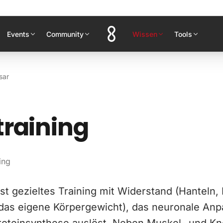
Events
Community
Wissen
Tools
sar
training
ing
 ist gezieltes Training mit Widerstand (Hanteln
das eigene Körpergewicht), das neuronale An