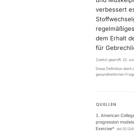
und Muskelpr
verbessert es
Stoffwechsel
regelmäßiges 
dem Erhalt de
für Gebrechli
Zuletzt geprüft:
22. Ju
Diese Definition dient
gesundheitlichen Frage
QUELLEN
American College
progression models 
Exercise*
doi:
10.12