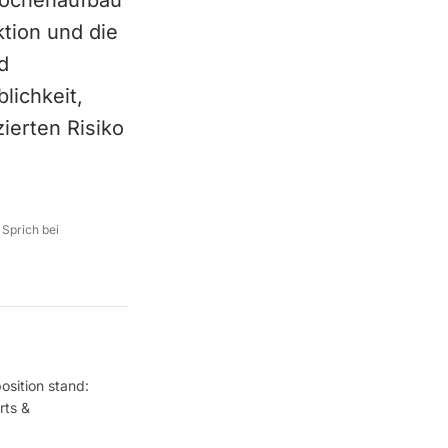
nochenaufbau
ktion und die
d
lichkeit,
ierten Risiko
 Sprich bei
osition stand:
rts &