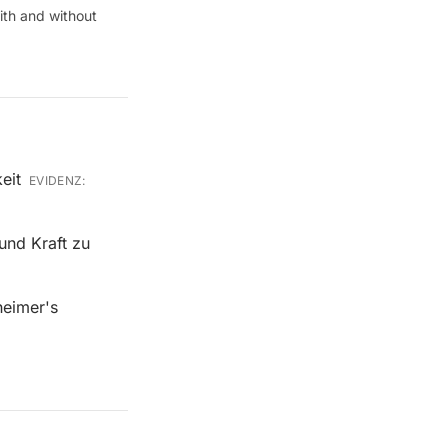
ith and without
eit
EVIDENZ:
und Kraft zu
heimer's