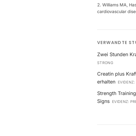
Williams MA, Hask
cardiovascular dis
VERWANDTE ST
Zwei Stunden Kra
STRONG
Creatin plus Kra
erhalten
EVIDENZ:
Strength Trainin
Signs
EVIDENZ:
PR