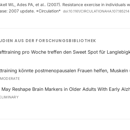
ell WL, Ades PA, et al.. (2007). Resistance exercise in individuals w
ease: 2007 update. *Circulation*
doi:
10.1161/CIRCULATIONAHA.107.185214
UDIEN AUS DER FORSCHUNGSBIBLIOTHEK
fttraining pro Woche treffen den Sweet Spot für Langlebigk
fttraining könnte postmenopausalen Frauen helfen, Muskeln 
MODERATE
g May Reshape Brain Markers in Older Adults With Early Alz
ELIMINARY