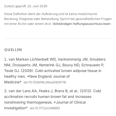
Zuletzt geprüft:
22. Juni 2026
Diese Definition dient der Aufklärung und ist keine medizinische
Beratung, Diagnose oder Behandlung. Sprich bei gesundheitlichen Fragen
mit einer Ärztin oder einem Arzt.
Vollständigen Haftungsausschluss lesen
QUELLEN
van Marken Lichtenbelt WD, Vanhommerig JW, Smulders
NM, Drossaerts JM, Kemerink GJ, Bouvy ND, Schrauwen P,
Teule GJ. (2009). Cold-activated brown adipose tissue in
healthy men. *New England Journal of
Medicine*
doi:
10.1056/NEJMoa0808718
van der Lans AA, Hoeks J, Brans B, et al.. (2013). Cold
acclimation recruits human brown fat and increases
nonshivering thermogenesis. *Journal of Clinical
Investigation*
doi:
10.1172/JCI68993