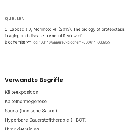
QUELLEN
Labbadia J, Morimoto RI. (2015). The biology of proteostasis
in aging and disease. *Annual Review of
Biochemistry*
doi:
10.1146/annurev-biochem-060614-033955
Verwandte Begriffe
Kälteexposition
Kältethermogenese
Sauna (finnische Sauna)
Hyperbare Sauerstofftherapie (HBOT)
Hypoxietraining